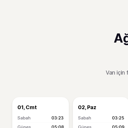
Ağ
Van için
01, Cmt
02, Paz
03:23
03:25
05:08
05:09