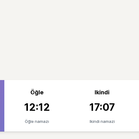
Öğle
Ikindi
12:12
17:07
Öğle namazı
Ikindi namazi