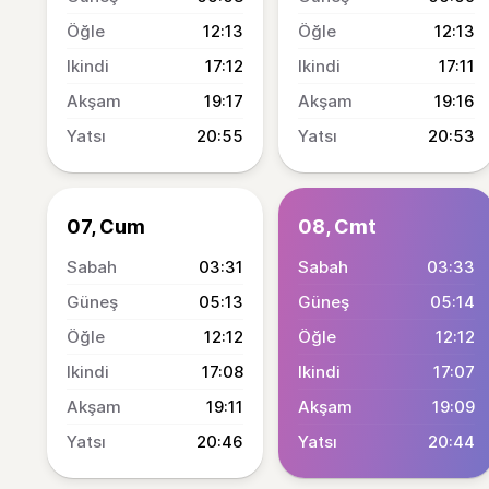
12:13
12:13
17:12
17:11
19:17
19:16
20:55
20:53
07, Cum
08, Cmt
03:31
03:33
05:13
05:14
12:12
12:12
17:08
17:07
19:11
19:09
20:46
20:44