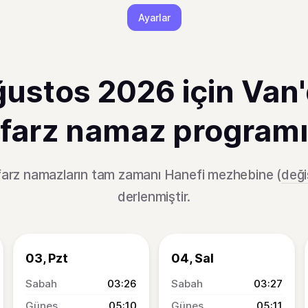
Ayarlar
ustos 2026 için Van
farz namaz programı
 farz namazların tam zamanı Hanefi mezhebine (
deği
derlenmiştir.
03, Pzt
04, Sal
03:26
03:27
05:10
05:11