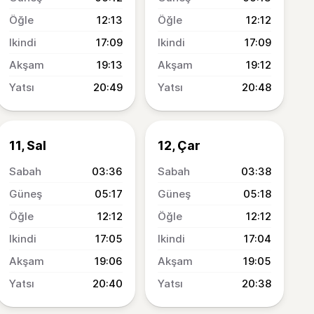
12:13
12:12
17:09
17:09
19:13
19:12
20:49
20:48
11, Sal
12, Çar
03:36
03:38
05:17
05:18
12:12
12:12
17:05
17:04
19:06
19:05
20:40
20:38