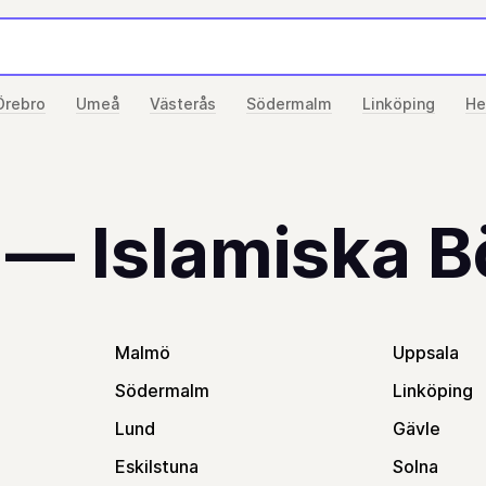
Örebro
Umeå
Västerås
Södermalm
Linköping
He
 — Islamiska B
Malmö
Uppsala
Södermalm
Linköping
Lund
Gävle
Eskilstuna
Solna