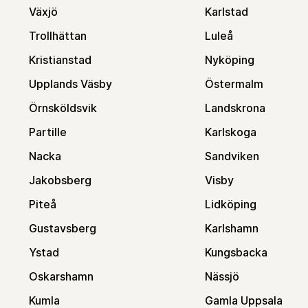
Växjö
Karlstad
Trollhättan
Luleå
Kristianstad
Nyköping
Upplands Väsby
Östermalm
Örnsköldsvik
Landskrona
Partille
Karlskoga
Nacka
Sandviken
Jakobsberg
Visby
Piteå
Lidköping
Gustavsberg
Karlshamn
Ystad
Kungsbacka
Oskarshamn
Nässjö
Kumla
Gamla Uppsala