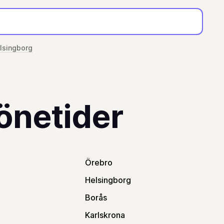
lsingborg
önetider
Örebro
Helsingborg
Borås
Karlskrona