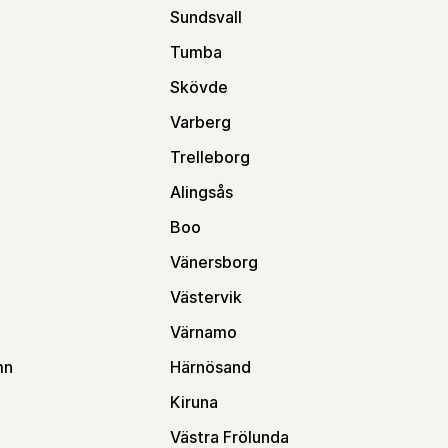
Sundsvall
Tumba
Skövde
Varberg
Trelleborg
Alingsås
Boo
Vänersborg
Västervik
m
Värnamo
mn
Härnösand
Kiruna
Västra Frölunda