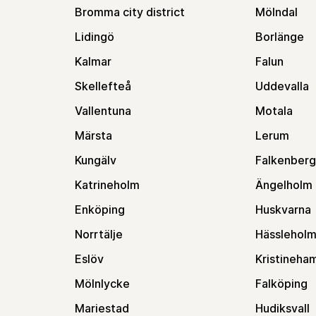
Bromma city district
Mölndal
Lidingö
Borlänge
Kalmar
Falun
Skellefteå
Uddevalla
Vallentuna
Motala
Märsta
Lerum
Kungälv
Falkenberg
Katrineholm
Ängelholm
Enköping
Huskvarna
Norrtälje
Hässlehol
Eslöv
Kristineha
Mölnlycke
Falköping
Mariestad
Hudiksvall