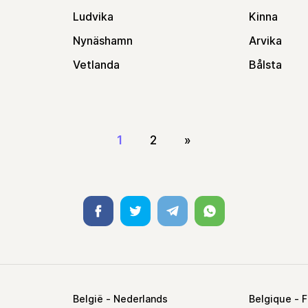
Ludvika
Kinna
Nynäshamn
Arvika
Vetlanda
Bålsta
1
2
»
Facebook
Twitter
Telegram
Whatsapp
België
Belgique