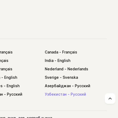
Canada
India
Nederland
a
Sverige
es
Азербайджан
ан
Узбекистан
↑
, зухр, аср, магриб и иша.