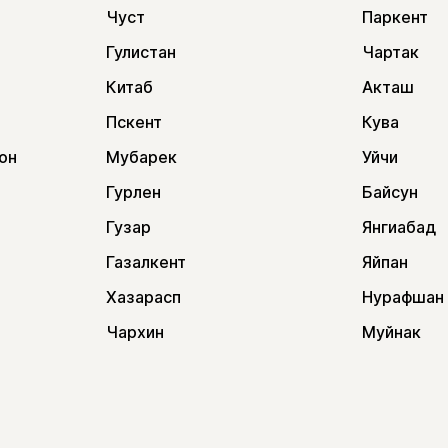
Чуст
Паркент
Гулистан
Чартак
Китаб
Акташ
Пскент
Кува
он
Мубарек
Уйчи
Гурлен
Байсун
Гузар
Янгиабад
Газалкент
Яйпан
Хазарасп
Нурафшан
Чархин
Муйнак