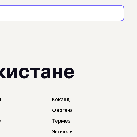
кистане
д
Коканд
Фергана
з
Термез
Янгиюль