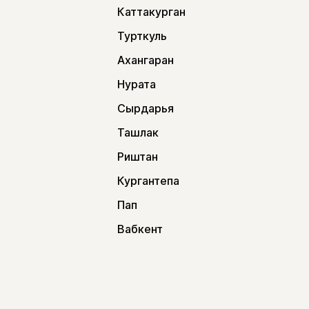
Каттакурган
Турткуль
Ахангаран
Нурата
Сырдарья
Ташлак
Риштан
Кургантепа
Пап
Вабкент