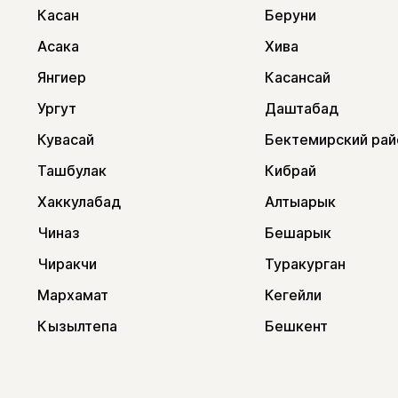
Касан
Беруни
Асака
Хива
Янгиер
Касансай
Ургут
Даштабад
Кувасай
Бектемирский рай
Ташбулак
Кибрай
Хаккулабад
Алтыарык
Чиназ
Бешарык
Чиракчи
Туракурган
Мархамат
Кегейли
Кызылтепа
Бешкент