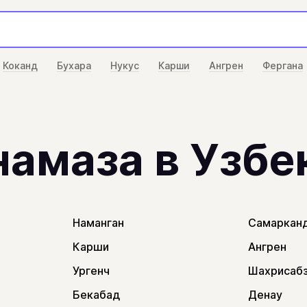
Коканд
Бухара
Нукус
Карши
Ангрен
Фергана
намаза в Узбе
Наманган
Самаркан
Карши
Ангрен
Ургенч
Шахрисаб
Бекабад
Денау