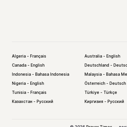
Algeria
Australia
Canada
Deutschland
Indonesia
Malaysia
Nigeria
Österreich
Tunisia
Türkiye
Казахстан
Киргизия
©
2026
Prayer Times
— дост