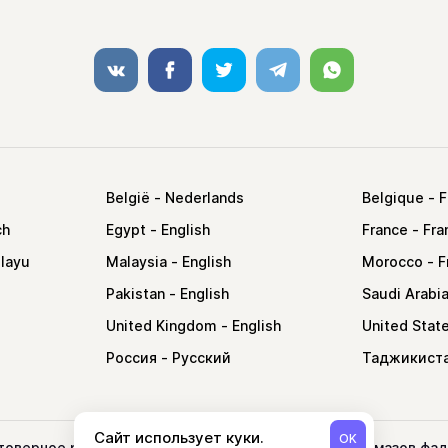
VK
Facebook
Twitter
Telegram
Whatsapp
België
Belgique
Egypt
France
Malaysia
Morocco
Pakistan
Saudi Arabi
United Kingdom
United Stat
Россия
Таджикист
Сайт использует куки.
OK
оверное расписание обязательных ежедневных намазов фаджр