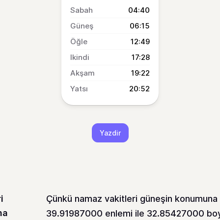
04:40
06:15
12:49
17:28
19:22
20:52
Yazdir
i
Çünkü namaz vakitleri güneşin konumuna b
na
39.91987000 enlemi ile 32.85427000 boyl