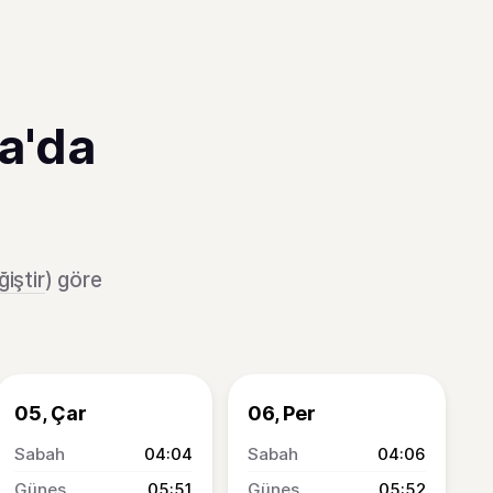
a'da
iştir
) göre
05, Çar
06, Per
04:04
04:06
05:51
05:52