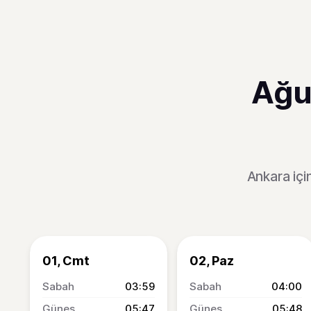
Ağu
Ankara içi
01, Cmt
02, Paz
03:59
04:00
05:47
05:48