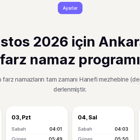
Ayarlar
stos 2026 için Ankar
farz namaz programı
n farz namazların tam zamanı Hanefi mezhebine (
değ
derlenmiştir.
03, Pzt
04, Sal
04:01
04:03
05:49
05:50