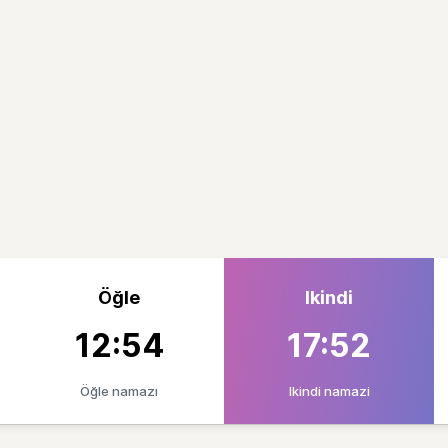
Öğle
Ikindi
12:54
17:52
Öğle namazı
Ikindi namazi