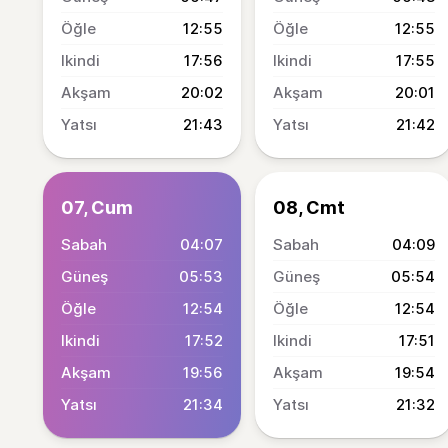
12:55
12:55
17:56
17:55
20:02
20:01
21:43
21:42
07, Cum
08, Cmt
04:07
04:09
05:53
05:54
12:54
12:54
17:52
17:51
19:56
19:54
21:34
21:32