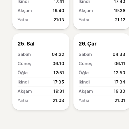
17:41
17:40
19:40
19:38
21:13
21:12
25, Sal
26, Çar
04:32
04:33
06:10
06:11
12:51
12:50
17:35
17:34
19:31
19:30
21:03
21:01