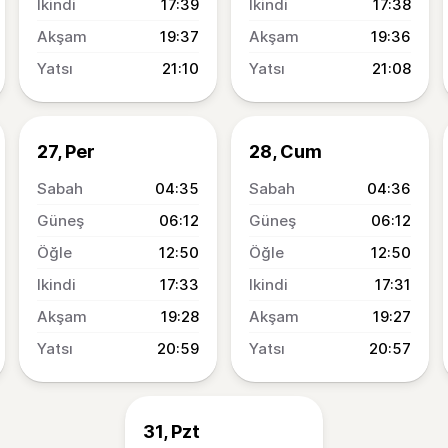
17:39
17:38
19:37
19:36
21:10
21:08
27, Per
28, Cum
04:35
04:36
06:12
06:12
12:50
12:50
17:33
17:31
19:28
19:27
20:59
20:57
31, Pzt