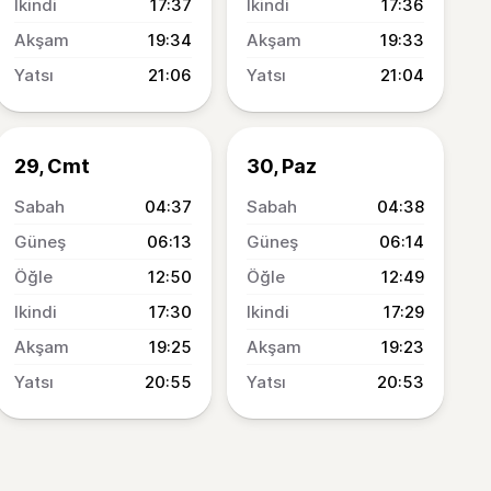
17:37
17:36
19:34
19:33
21:06
21:04
29, Cmt
30, Paz
04:37
04:38
06:13
06:14
12:50
12:49
17:30
17:29
19:25
19:23
20:55
20:53