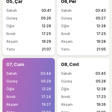
05, Çar
06, Per
03:41
03:43
05:26
05:27
12:28
12:28
17:25
17:25
19:29
19:28
21:07
21:05
07, Cum
08, Cmt
03:44
03:45
05:28
05:28
12:28
12:28
17:24
17:23
19:27
19:26