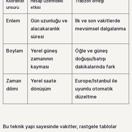
Koordinat
Hesap üzerindeki
Trabzon örneği
unsuru
etkisi
Enlem
Gün uzunluğu ve
İlk ve son vakitlerde
alacakaranlık
mevsimsel dalgalanma
süresi
Boylam
Yerel güneş
Öğle ve güneş
zamanının
doğuşu/batışı
kayması
dakikalarında fark
Zaman
Yerel saate
Europe/Istanbul ile
dilimi
dönüşüm
uyumlu otomatik
düzeltme
Bu teknik yapı sayesinde vakitler, rastgele tablolar