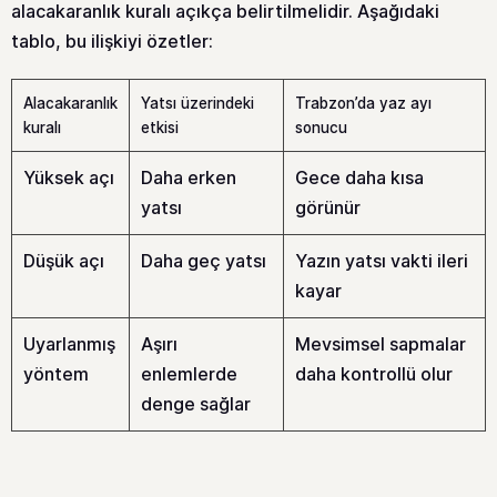
alacakaranlık kuralı açıkça belirtilmelidir. Aşağıdaki
tablo, bu ilişkiyi özetler:
Alacakaranlık
Yatsı üzerindeki
Trabzon’da yaz ayı
kuralı
etkisi
sonucu
Yüksek açı
Daha erken
Gece daha kısa
yatsı
görünür
Düşük açı
Daha geç yatsı
Yazın yatsı vakti ileri
kayar
Uyarlanmış
Aşırı
Mevsimsel sapmalar
yöntem
enlemlerde
daha kontrollü olur
denge sağlar