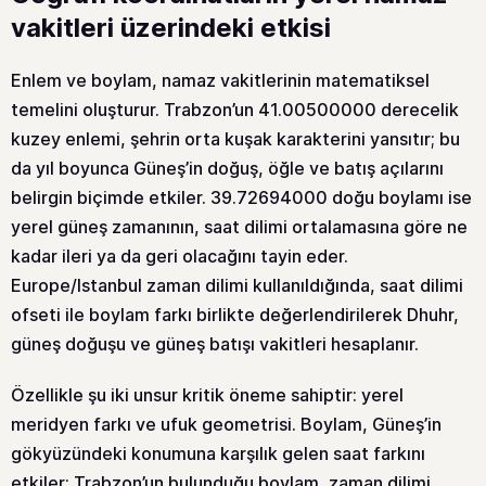
vakitleri üzerindeki etkisi
Enlem ve boylam, namaz vakitlerinin matematiksel
temelini oluşturur. Trabzon’un 41.00500000 derecelik
kuzey enlemi, şehrin orta kuşak karakterini yansıtır; bu
da yıl boyunca Güneş’in doğuş, öğle ve batış açılarını
belirgin biçimde etkiler. 39.72694000 doğu boylamı ise
yerel güneş zamanının, saat dilimi ortalamasına göre ne
kadar ileri ya da geri olacağını tayin eder.
Europe/Istanbul zaman dilimi kullanıldığında, saat dilimi
ofseti ile boylam farkı birlikte değerlendirilerek Dhuhr,
güneş doğuşu ve güneş batışı vakitleri hesaplanır.
Özellikle şu iki unsur kritik öneme sahiptir: yerel
meridyen farkı ve ufuk geometrisi. Boylam, Güneş’in
gökyüzündeki konumuna karşılık gelen saat farkını
etkiler; Trabzon’un bulunduğu boylam, zaman dilimi