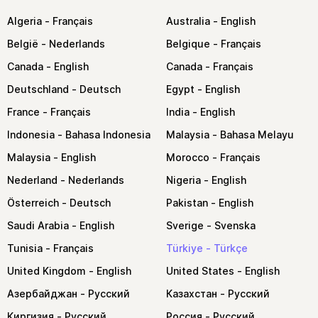
Algeria
Australia
België
Belgique
Canada
Canada
Deutschland
Egypt
France
India
Indonesia
Malaysia
Malaysia
Morocco
Nederland
Nigeria
Österreich
Pakistan
Saudi Arabia
Sverige
Tunisia
Türkiye
United Kingdom
United States
Азербайджан
Казахстан
Киргизия
Россия