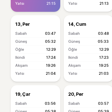
21:15
21:13
13, Per
14, Cum
03:47
03:48
05:32
05:33
12:29
12:29
17:24
17:23
19:26
19:25
21:04
21:03
19, Çar
20, Per
03:56
03:57
05:38
05:39