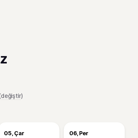
az
(
değiştir
)
05, Çar
06, Per