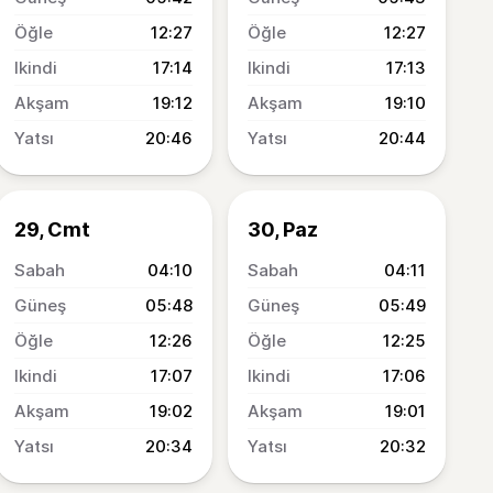
12:27
12:27
17:14
17:13
19:12
19:10
20:46
20:44
29, Cmt
30, Paz
04:10
04:11
05:48
05:49
12:26
12:25
17:07
17:06
19:02
19:01
20:34
20:32