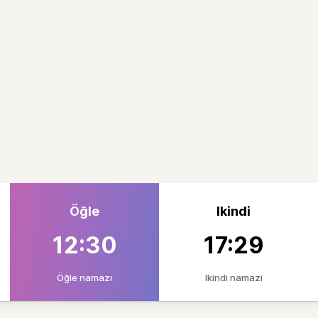
Öğle
Ikindi
12:30
17:29
Öğle namazı
Ikindi namazi