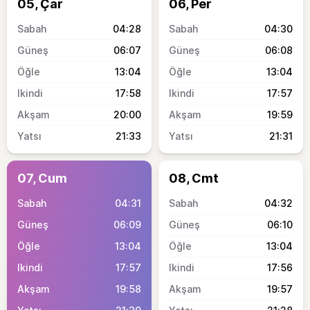
05, Çar
06, Per
04:28
04:30
06:07
06:08
13:04
13:04
17:58
17:57
20:00
19:59
21:33
21:31
07, Cum
08, Cmt
04:31
04:32
06:09
06:10
13:04
13:04
17:57
17:56
19:58
19:57