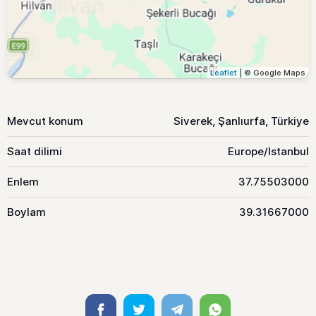
Leaflet
| © Google Maps
Mevcut konum
Siverek, Şanlıurfa, Türkiye
Saat dilimi
Europe/Istanbul
Enlem
37.75503000
Boylam
39.31667000
Facebook
Twitter
Telegram
Whatsapp