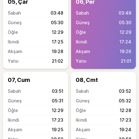
05, Çar
06, Per
03:48
03:49
05:30
05:30
12:29
12:29
17:25
17:24
19:28
19:26
21:02
21:01
07, Cum
08, Cmt
03:51
03:52
05:31
05:32
12:29
12:28
17:23
17:23
19:25
19:24