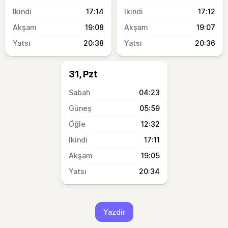
17:14
17:12
19:08
19:07
20:38
20:36
31, Pzt
04:23
05:59
12:32
17:11
19:05
20:34
Yazdir