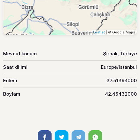
Leaflet
| © Google Maps
Mevcut konum
Şırnak, Türkiye
Saat dilimi
Europe/Istanbul
Enlem
37.51393000
Boylam
42.45432000
Facebook
Twitter
Telegram
Whatsapp