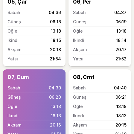
05, Çar
06, Per
04:36
04:37
06:18
06:19
13:18
13:18
18:15
18:14
20:18
20:17
21:54
21:52
07, Cum
08, Cmt
04:39
04:40
06:20
06:21
13:18
13:18
18:13
18:13
20:16
20:15