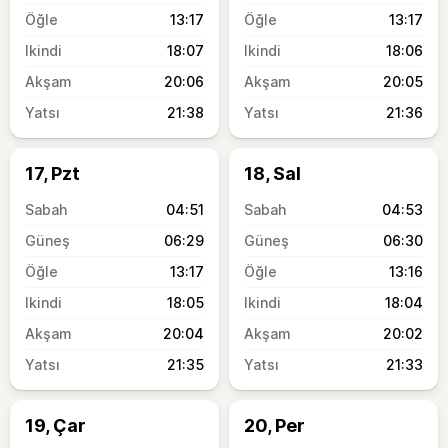
13:17
13:17
18:07
18:06
20:06
20:05
21:38
21:36
17, Pzt
18, Sal
04:51
04:53
06:29
06:30
13:17
13:16
18:05
18:04
20:04
20:02
21:35
21:33
19, Çar
20, Per