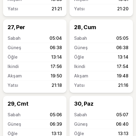
21:21
21:20
27, Per
28, Cum
05:04
05:05
06:38
06:38
13:14
13:14
17:56
17:54
19:50
19:48
21:18
21:16
29, Cmt
30, Paz
05:06
05:07
06:39
06:40
13:13
13:13