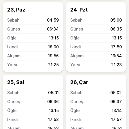
23, Paz
24, Pzt
04:59
05:00
06:34
06:35
13:15
13:15
18:00
17:59
19:56
19:54
21:25
21:23
25, Sal
26, Çar
05:01
05:02
06:36
06:37
13:15
13:14
17:58
17:57
19:53
19:51