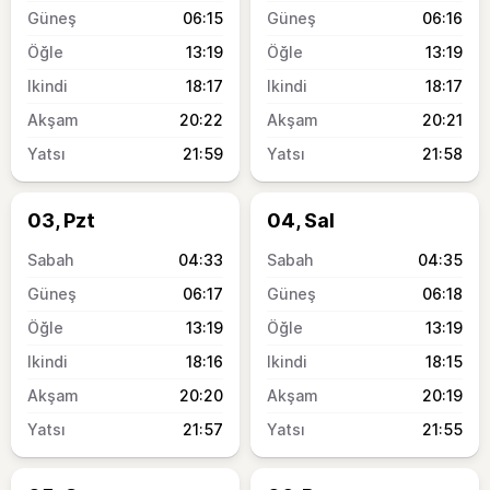
06:15
06:16
13:19
13:19
18:17
18:17
20:22
20:21
21:59
21:58
03, Pzt
04, Sal
04:33
04:35
06:17
06:18
13:19
13:19
18:16
18:15
20:20
20:19
21:57
21:55