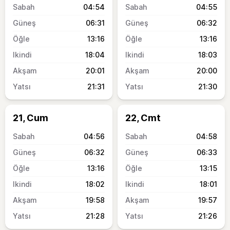
04:54
04:55
06:31
06:32
13:16
13:16
18:04
18:03
20:01
20:00
21:31
21:30
21, Cum
22, Cmt
04:56
04:58
06:32
06:33
13:16
13:15
18:02
18:01
19:58
19:57
21:28
21:26