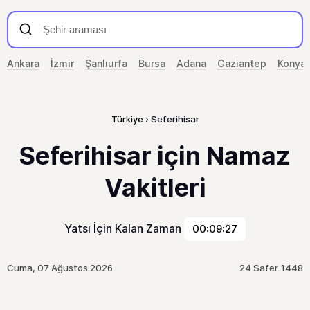
Ankara
İzmir
Şanlıurfa
Bursa
Adana
Gaziantep
Konya
Türkiye
Seferihisar
Seferihisar için Namaz
Vakitleri
Yatsı İçin Kalan Zaman
00:09:27
Cuma, 07 Ağustos 2026
24 Safer 1448