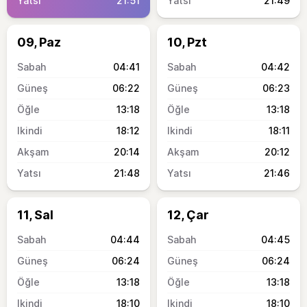
21:51
21:49
09, Paz
10, Pzt
04:41
04:42
06:22
06:23
13:18
13:18
18:12
18:11
20:14
20:12
21:48
21:46
11, Sal
12, Çar
04:44
04:45
06:24
06:24
13:18
13:18
18:10
18:10