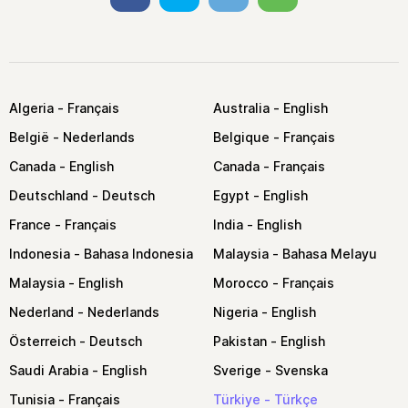
Algeria
Australia
België
Belgique
Canada
Canada
Deutschland
Egypt
France
India
Indonesia
Malaysia
Malaysia
Morocco
Nederland
Nigeria
Österreich
Pakistan
Saudi Arabia
Sverige
Tunisia
Türkiye