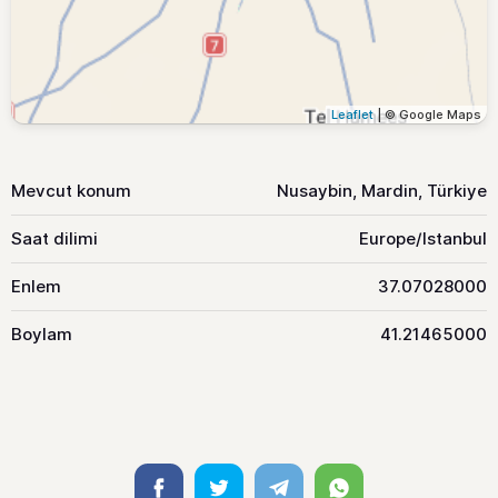
Leaflet
| © Google Maps
Mevcut konum
Nusaybin, Mardin, Türkiye
Saat dilimi
Europe/Istanbul
Enlem
37.07028000
Boylam
41.21465000
Facebook
Twitter
Telegram
Whatsapp