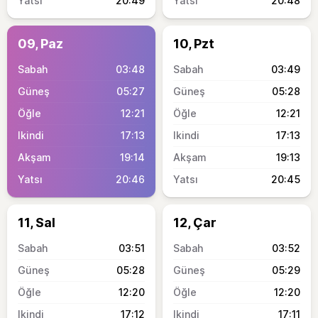
20:49
20:48
09, Paz
10, Pzt
03:48
03:49
05:27
05:28
12:21
12:21
17:13
17:13
19:14
19:13
20:46
20:45
11, Sal
12, Çar
03:51
03:52
05:28
05:29
12:20
12:20
17:12
17:11