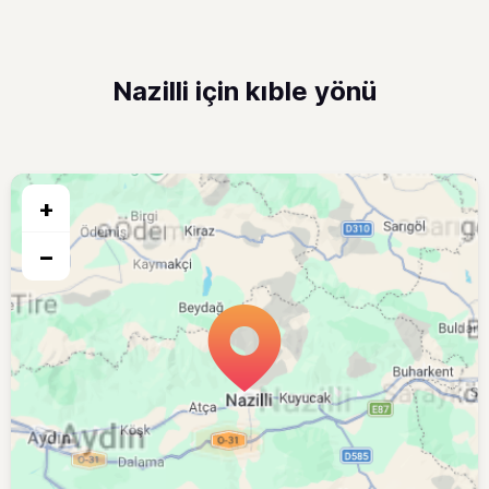
Nazilli için kıble yönü
+
−