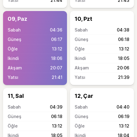
21:44
21:43
09, Paz
10, Pzt
04:36
04:38
06:17
06:18
13:12
13:12
18:06
18:05
20:07
20:06
21:41
21:39
11, Sal
12, Çar
04:39
04:40
06:18
06:19
13:12
13:12
18:05
18:04