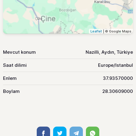
Leaflet
| © Google Maps
Mevcut konum
Nazilli, Aydın, Türkiye
Saat dilimi
Europe/Istanbul
Enlem
37.93570000
Boylam
28.30609000
Facebook
Twitter
Telegram
Whatsapp