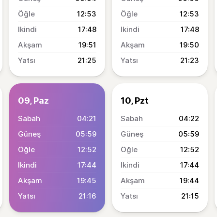
12:53
12:53
17:48
17:48
19:51
19:50
21:25
21:23
09, Paz
10, Pzt
04:21
04:22
05:59
05:59
12:52
12:52
17:44
17:44
19:45
19:44
21:16
21:15