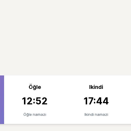
Öğle
Ikindi
12:52
17:44
Öğle namazı
Ikindi namazi