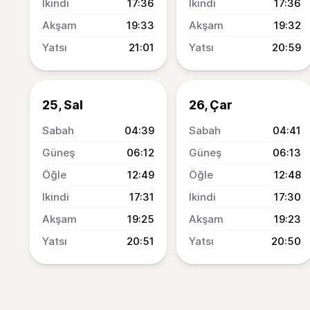
17:36
17:36
19:33
19:32
21:01
20:59
25, Sal
26, Çar
04:39
04:41
06:12
06:13
12:49
12:48
17:31
17:30
19:25
19:23
20:51
20:50