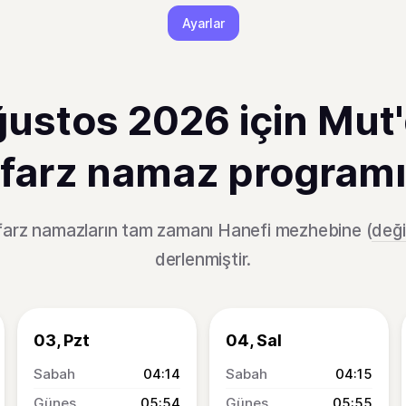
Ayarlar
ustos 2026 için Mut
farz namaz programı
 farz namazların tam zamanı Hanefi mezhebine (
deği
derlenmiştir.
03, Pzt
04, Sal
04:14
04:15
05:54
05:55