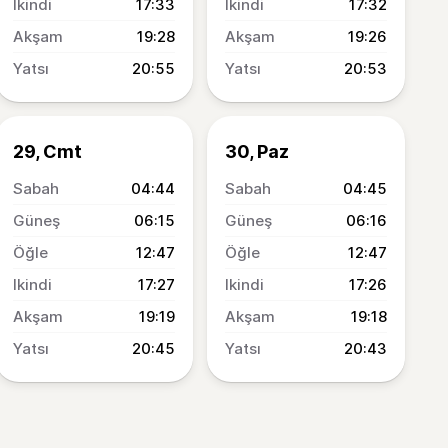
17:33
17:32
19:28
19:26
20:55
20:53
29, Cmt
30, Paz
04:44
04:45
06:15
06:16
12:47
12:47
17:27
17:26
19:19
19:18
20:45
20:43