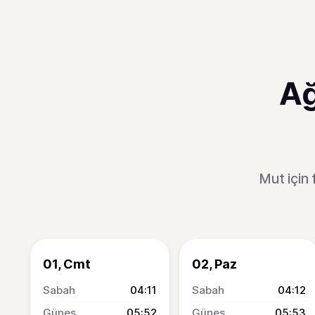
Ağ
Mut için
01, Cmt
02, Paz
04:11
04:12
05:52
05:53