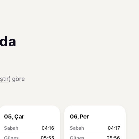
'da
ştir
) göre
05, Çar
06, Per
04:16
04:17
05:55
05:56