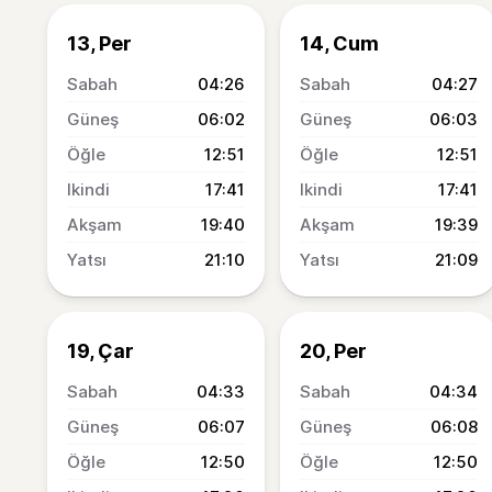
13, Per
14, Cum
04:26
04:27
06:02
06:03
12:51
12:51
17:41
17:41
19:40
19:39
21:10
21:09
19, Çar
20, Per
04:33
04:34
06:07
06:08
12:50
12:50