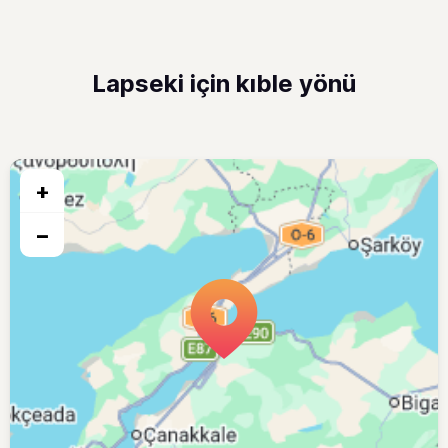
Lapseki için kıble yönü
+
−