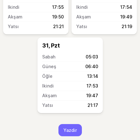
17:55
17:54
19:50
19:49
21:21
21:19
31, Pzt
05:03
06:40
13:14
17:53
19:47
21:17
Yazdir