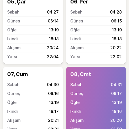
05, Çar
06, Per
04:27
04:28
06:14
06:15
13:19
13:19
18:18
18:18
20:24
20:22
22:04
22:02
07, Cum
08, Cmt
04:30
04:31
06:16
06:17
13:19
13:19
18:17
18:16
20:21
20:20