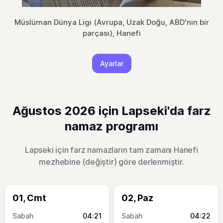
Müslüman Dünya Ligi (Avrupa, Uzak Doğu, ABD'nin bir
parçası), Hanefi
Ayarlar
Ağustos 2026 için Lapseki'da farz
namaz programı
Lapseki için farz namazların tam zamanı Hanefi
mezhebine (
değiştir
) göre derlenmiştir.
01, Cmt
02, Paz
04:21
04:22