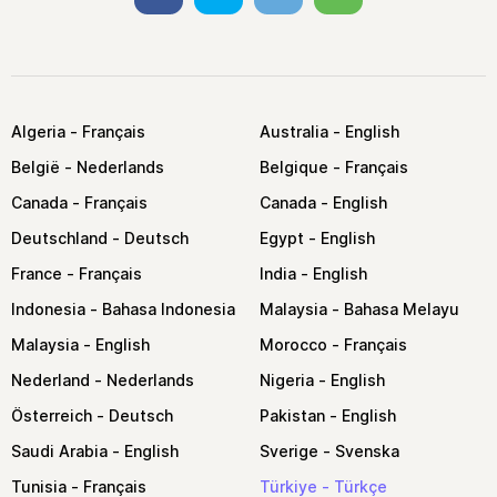
Algeria
Australia
België
Belgique
Canada
Canada
Deutschland
Egypt
France
India
Indonesia
Malaysia
Malaysia
Morocco
Nederland
Nigeria
Österreich
Pakistan
Saudi Arabia
Sverige
Tunisia
Türkiye