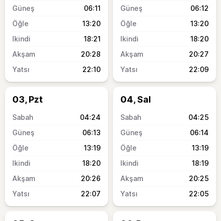
06:11
06:12
13:20
13:20
18:21
18:20
20:28
20:27
22:10
22:09
03, Pzt
04, Sal
04:24
04:25
06:13
06:14
13:19
13:19
18:20
18:19
20:26
20:25
22:07
22:05