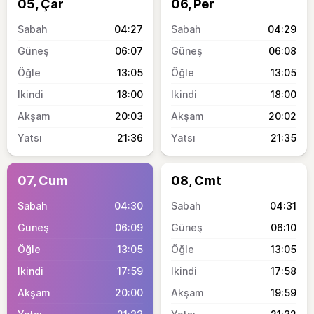
05, Çar
06, Per
04:27
04:29
06:07
06:08
13:05
13:05
18:00
18:00
20:03
20:02
21:36
21:35
07, Cum
08, Cmt
04:30
04:31
06:09
06:10
13:05
13:05
17:59
17:58
20:00
19:59