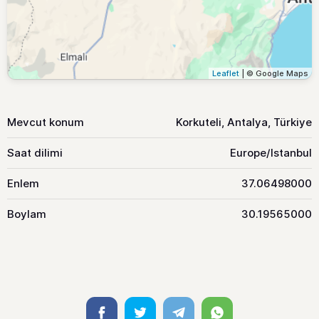
Leaflet
| © Google Maps
Mevcut konum
Korkuteli, Antalya, Türkiye
Saat dilimi
Europe/Istanbul
Enlem
37.06498000
Boylam
30.19565000
Facebook
Twitter
Telegram
Whatsapp