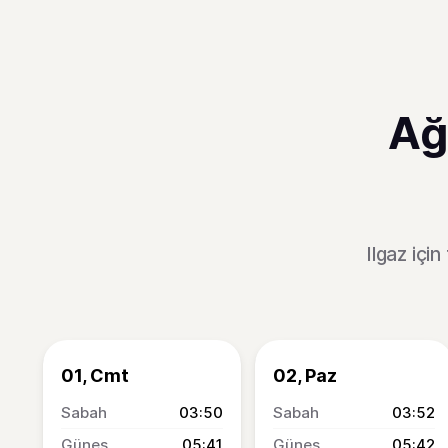
Ağ
Ilgaz içi
01, Cmt
02, Paz
03:50
03:52
05:41
05:42