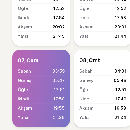
12:52
12:52
17:54
17:53
20:02
20:01
21:45
21:44
07, Cum
08, Cmt
03:59
04:01
05:47
05:48
12:51
12:51
17:50
17:49
19:55
19:53
21:35
21:34