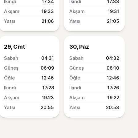
17:34
17:33
19:33
19:31
21:06
21:05
29, Cmt
30, Paz
04:31
04:32
06:09
06:10
12:46
12:46
17:28
17:26
19:23
19:22
20:55
20:53