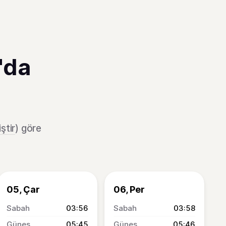
'da
ştir
) göre
05, Çar
06, Per
03:56
03:58
05:45
05:46