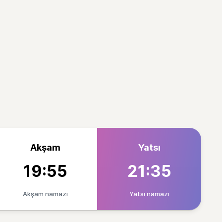
Akşam
Yatsı
19:55
21:35
Akşam namazı
Yatsı namazı