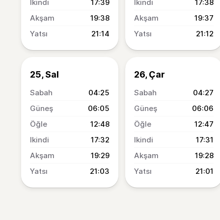
17:39
17:38
19:38
19:37
21:14
21:12
25, Sal
26, Çar
04:25
04:27
06:05
06:06
12:48
12:47
17:32
17:31
19:29
19:28
21:03
21:01