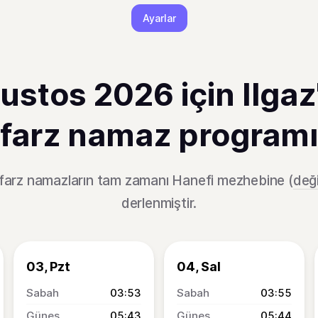
Ayarlar
ustos 2026 için Ilgaz
farz namaz programı
n farz namazların tam zamanı Hanefi mezhebine (
deği
derlenmiştir.
03, Pzt
04, Sal
03:53
03:55
05:43
05:44