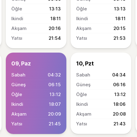
13:13
13:13
18:11
18:11
20:16
20:15
21:54
21:53
09, Paz
10, Pzt
04:32
04:34
06:15
06:16
13:12
13:12
18:07
18:06
20:09
20:08
21:45
21:43