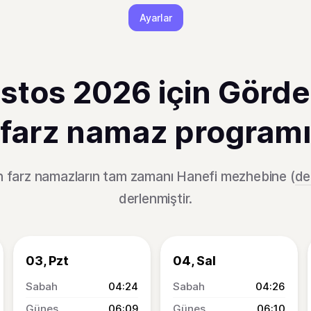
Ayarlar
stos 2026 için Görde
farz namaz programı
n farz namazların tam zamanı Hanefi mezhebine (
de
derlenmiştir.
03, Pzt
04, Sal
04:24
04:26
06:09
06:10