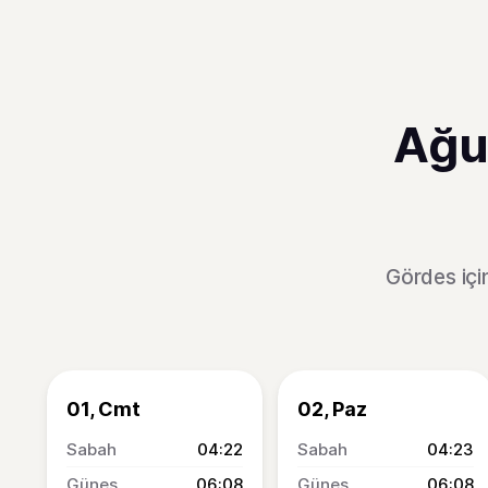
Ağu
Gördes içi
01, Cmt
02, Paz
04:22
04:23
06:08
06:08