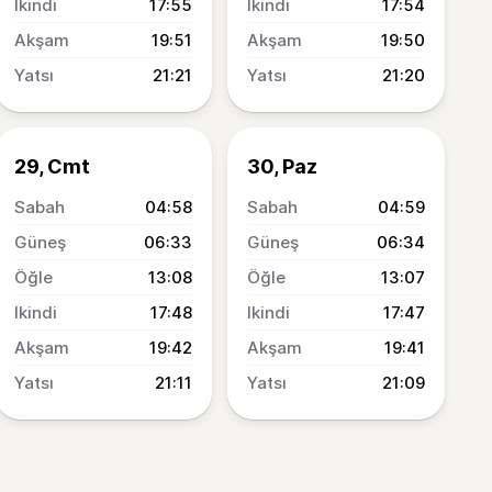
17:55
17:54
19:51
19:50
21:21
21:20
29, Cmt
30, Paz
04:58
04:59
06:33
06:34
13:08
13:07
17:48
17:47
19:42
19:41
21:11
21:09