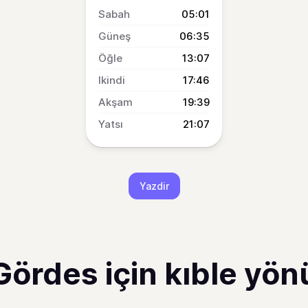
05:01
06:35
13:07
17:46
19:39
21:07
Yazdir
Gördes için kıble yön