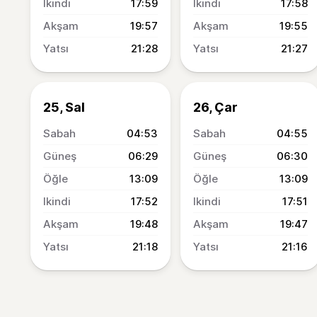
17:59
17:58
19:57
19:55
21:28
21:27
25, Sal
26, Çar
04:53
04:55
06:29
06:30
13:09
13:09
17:52
17:51
19:48
19:47
21:18
21:16