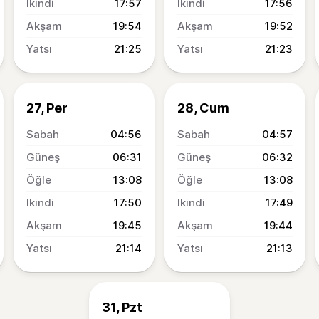
17:57
17:56
19:54
19:52
21:25
21:23
27, Per
28, Cum
04:56
04:57
06:31
06:32
13:08
13:08
17:50
17:49
19:45
19:44
21:14
21:13
31, Pzt