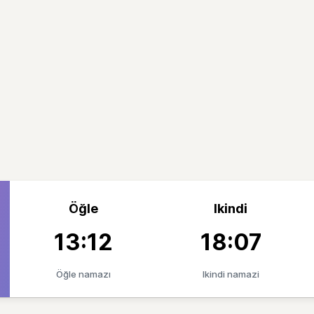
Öğle
Ikindi
13:12
18:07
Öğle namazı
Ikindi namazi