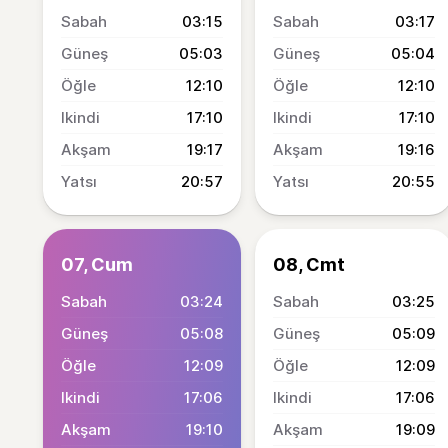
03:15
03:17
05:03
05:04
12:10
12:10
17:10
17:10
19:17
19:16
20:57
20:55
07, Cum
08, Cmt
03:24
03:25
05:08
05:09
12:09
12:09
17:06
17:06
19:10
19:09