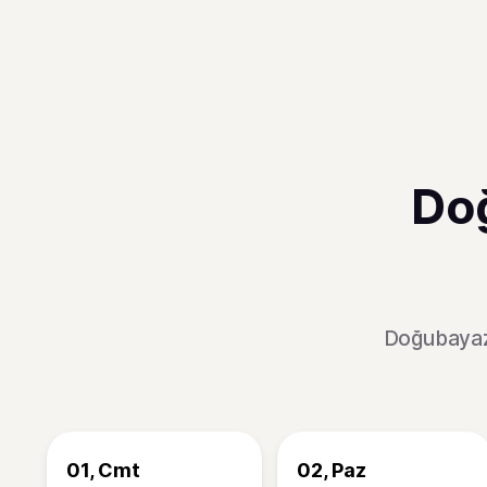
Do
Doğubayazı
01, Cmt
02, Paz