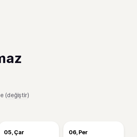
maz
e (
değiştir
)
05, Çar
06, Per