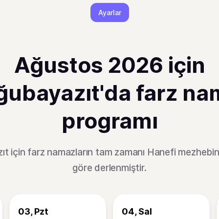
Ayarlar
Ağustos 2026 için
ğubayazıt'da farz na
programı
t için farz namazların tam zamanı Hanefi mezhebin
göre derlenmiştir.
03, Pzt
04, Sal