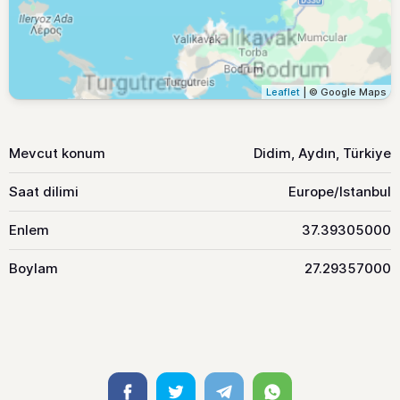
Leaflet
| © Google Maps
Mevcut konum
Didim, Aydın, Türkiye
Saat dilimi
Europe/Istanbul
Enlem
37.39305000
Boylam
27.29357000
Facebook
Twitter
Telegram
Whatsapp