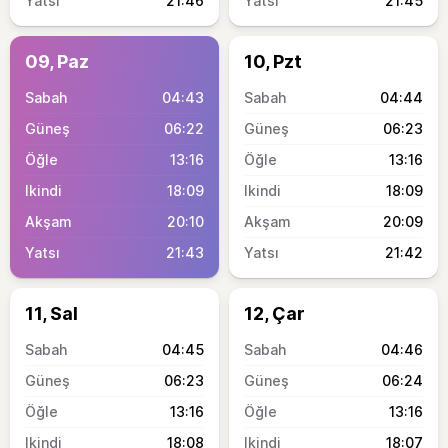
21:46
21:45
09, Paz
10, Pzt
04:43
04:44
06:22
06:23
13:16
13:16
18:09
18:09
20:10
20:09
21:43
21:42
11, Sal
12, Çar
04:45
04:46
06:23
06:24
13:16
13:16
18:08
18:07