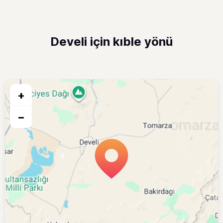
Develi için kıble yönü
+
−