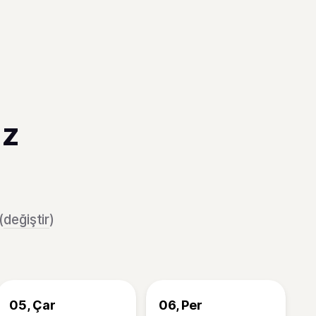
az
(
değiştir
)
05, Çar
06, Per