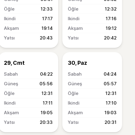
12:33
12:32
17:17
17:16
19:14
19:12
20:43
20:42
29, Cmt
30, Paz
04:22
04:24
05:56
05:57
12:31
12:31
17:11
17:10
19:05
19:03
20:33
20:31