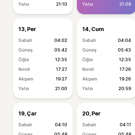
21:10
21:08
13, Per
14, Cum
04:02
04:04
05:42
05:43
12:35
12:35
17:27
17:26
19:27
19:26
21:00
20:59
19, Çar
20, Per
04:10
04:11
05:48
05:48