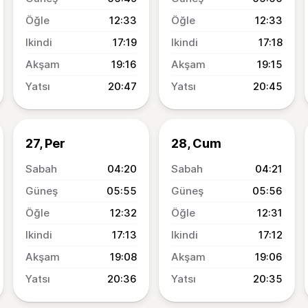
12:33
12:33
17:19
17:18
19:16
19:15
20:47
20:45
27, Per
28, Cum
04:20
04:21
05:55
05:56
12:32
12:31
17:13
17:12
19:08
19:06
20:36
20:35