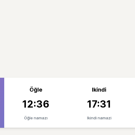
Öğle
Ikindi
12:36
17:31
Öğle namazı
Ikindi namazi