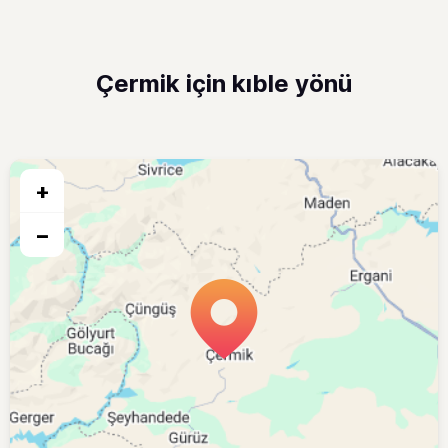
Çermik için kıble yönü
+
−