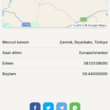
Leaflet
| © Google Maps
Mevcut konum
Çermik, Diyarbakır, Türkiye
Saat dilimi
Europe/Istanbul
Enlem
38.13538000
Boylam
39.44500000
Facebook
Twitter
Telegram
Whatsapp