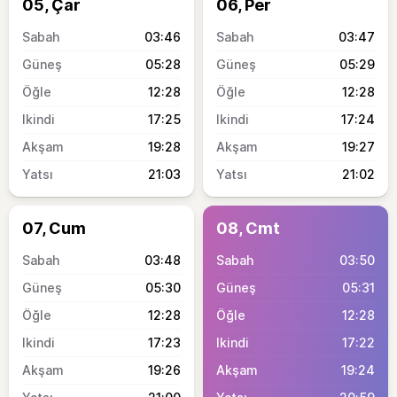
05, Çar
06, Per
03:46
03:47
05:28
05:29
12:28
12:28
17:25
17:24
19:28
19:27
21:03
21:02
07, Cum
08, Cmt
03:48
03:50
05:30
05:31
12:28
12:28
17:23
17:22
19:26
19:24