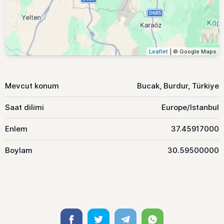
Leaflet
| © Google Maps
Mevcut konum
Bucak, Burdur, Türkiye
Saat dilimi
Europe/Istanbul
Enlem
37.45917000
Boylam
30.59500000
Facebook
Twitter
Telegram
Whatsapp