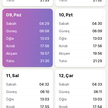
21:33
21:32
09, Paz
10, Pzt
04:29
04:30
06:08
06:09
13:03
13:03
17:56
17:56
19:57
19:56
21:30
21:29
11, Sal
12, Çar
04:32
04:33
06:10
06:11
13:03
13:03
17:55
17:54