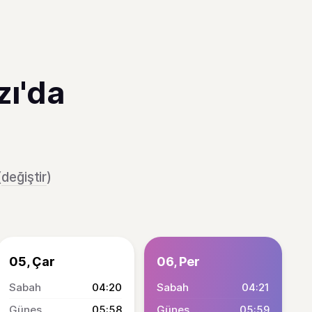
zı'da
(
değiştir
)
05, Çar
06, Per
04:20
04:21
05:58
05:59