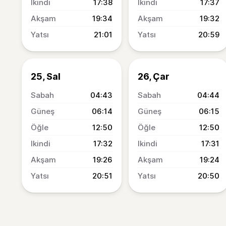
17:38
17:37
19:34
19:32
21:01
20:59
25, Sal
26, Çar
04:43
04:44
06:14
06:15
12:50
12:50
17:32
17:31
19:26
19:24
20:51
20:50