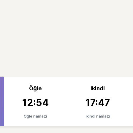
Öğle
Ikindi
12:54
17:47
Öğle namazı
Ikindi namazi