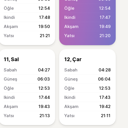
12:54
12:54
17:48
17:47
19:50
19:49
21:21
21:20
11, Sal
12, Çar
04:27
04:28
06:03
06:04
12:53
12:53
17:44
17:43
19:43
19:42
21:13
21:11