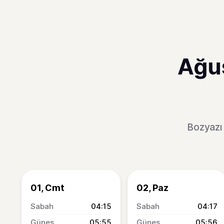
Ağus
Bozyazı 
01, Cmt
02, Paz
04:15
04:17
05:55
05:56