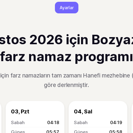
Ayarlar
tos 2026 için Bozya
farz namaz programı
için farz namazların tam zamanı Hanefi mezhebine 
göre derlenmiştir.
03, Pzt
04, Sal
04:18
04:19
05:57
05:58