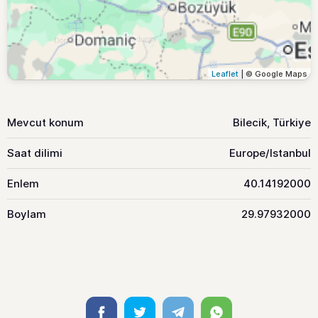
Leaflet
| © Google Maps
Mevcut konum
Bilecik, Türkiye
Saat dilimi
Europe/Istanbul
Enlem
40.14192000
Boylam
29.97932000
Facebook
Twitter
Telegram
Whatsapp