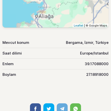
Leaflet
| © Google Maps
Mevcut konum
Bergama, İzmir, Türkiye
Saat dilimi
Europe/Istanbul
Enlem
39.17088000
Boylam
27.18918000
Facebook
Twitter
Telegram
Whatsapp