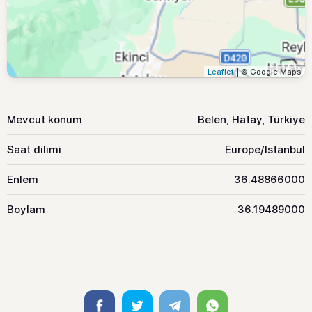
Leaflet
| © Google Maps
Mevcut konum
Belen, Hatay, Türkiye
Saat dilimi
Europe/Istanbul
Enlem
36.48866000
Boylam
36.19489000
Facebook
Twitter
Telegram
Whatsapp