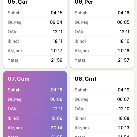
05, Çar
06, Per
04:15
04:16
06:04
06:05
13:11
13:11
18:11
18:10
20:17
20:16
21:59
21:57
07, Cum
08, Cmt
04:18
04:19
06:06
06:07
13:11
13:10
18:09
18:08
20:14
20:13