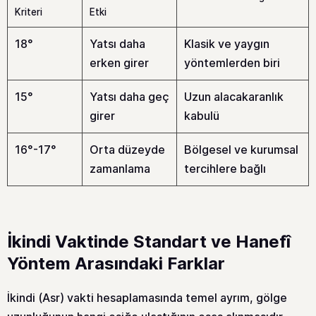
Kriteri
Etki
18°
Yatsı daha
Klasik ve yaygın
erken girer
yöntemlerden biri
15°
Yatsı daha geç
Uzun alacakaranlık
girer
kabulü
16°-17°
Orta düzeyde
Bölgesel ve kurumsal
zamanlama
tercihlere bağlı
İkindi Vaktinde Standart ve Hanefî
Yöntem Arasındaki Farklar
İkindi (Asr) vakti hesaplamasında temel ayrım, gölge