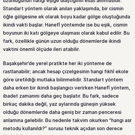
uzunluğunun hangi eşiğe ulaştığının esas alınmasıdır.
Standart yöntem olarak anılan yaklaşımda, bir cismin
öğle gölgesine ek olarak boyu kadar gölge oluştuğunda
ikindi vakti başlar. Hanefî yöntemde ise bu eşik, cismin
boyunun iki katı gölgeye ulaşması olarak kabul edilir. Bu
fark, özellikle günün uzun olduğu dönemlerde ikindi
vaktini önemli ölçüde ileri atabilir.
Başakşehir’de yerel pratikte her iki yönteme de
rastlanabilir; ancak hesap çizelgesinin hangi fıkhî ekole
göre üretildiği mutlaka bilinmelidir. Standart yöntem
daha erken bir ikindi başlangıcı verirken Hanefî yöntem,
ibadet zamanını daha geç başlatır. Bu fark, sadece
birkaç dakika değil, yaz aylarında güneşin yüksek
olduğu dönemlerde daha geniş bir zaman penceresi
anlamına gelebilir. Bu nedenle takvim okurken “hangi asr
metodu kullanıldı?” sorusu teknik açıdan son derece