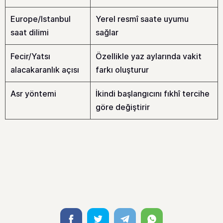
Europe/Istanbul
Yerel resmî saate uyumu
saat dilimi
sağlar
Fecir/Yatsı
Özellikle yaz aylarında vakit
alacakaranlık açısı
farkı oluşturur
Asr yöntemi
İkindi başlangıcını fıkhî tercihe
göre değiştirir
Facebook
Twitter
Telegram
Whatsapp