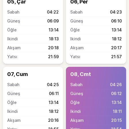
05, Çar
06, Per
04:22
04:23
06:09
06:10
13:14
13:14
18:13
18:12
20:18
20:17
21:59
21:57
07, Cum
08, Cmt
04:25
04:26
06:11
06:12
13:14
13:14
18:12
18:11
20:16
20:15