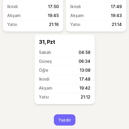
17:50
17:49
19:45
19:43
21:16
21:14
31, Pzt
04:58
06:34
13:08
17:48
19:42
21:12
Yazdir