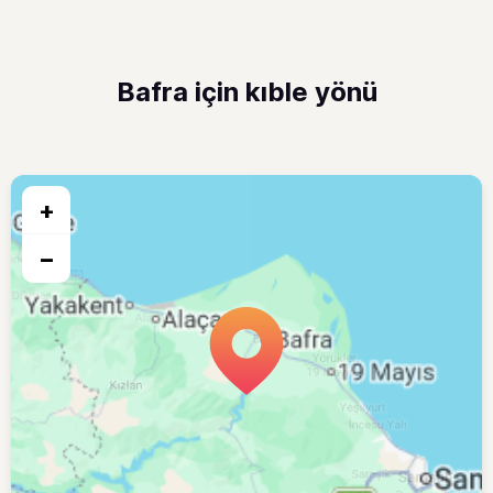
Bafra için kıble yönü
+
−