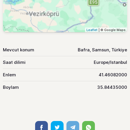
Leaflet
| © Google Maps
Mevcut konum
Bafra, Samsun, Türkiye
Saat dilimi
Europe/Istanbul
Enlem
41.46082000
Boylam
35.84435000
Facebook
Twitter
Telegram
Whatsapp