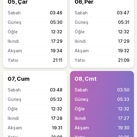
05, Çar
06, Per
03:46
03:47
05:30
05:31
12:32
12:32
17:29
17:29
19:34
19:32
21:11
21:09
07, Cum
08, Cmt
03:48
03:50
05:32
05:33
12:32
12:32
17:28
17:27
19:31
19:30