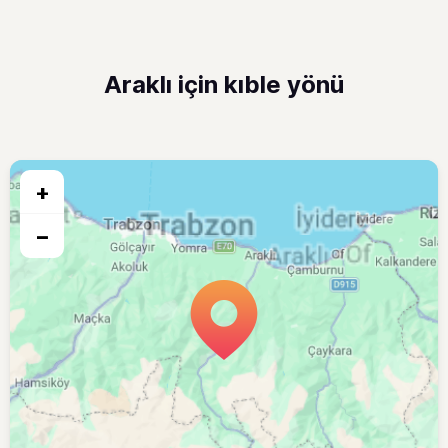
Araklı için kıble yönü
+
−