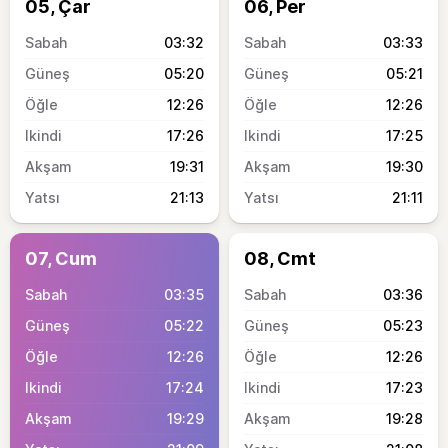
05, Çar
06, Per
03:32
03:33
05:20
05:21
12:26
12:26
17:26
17:25
19:31
19:30
21:13
21:11
07, Cum
08, Cmt
03:35
03:36
05:22
05:23
12:26
12:26
17:24
17:23
19:29
19:28