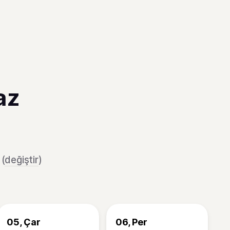
az
 (
değiştir
)
05, Çar
06, Per