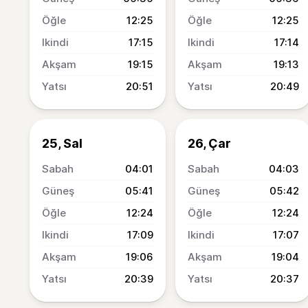
12:25
12:25
17:15
17:14
19:15
19:13
20:51
20:49
25, Sal
26, Çar
04:01
04:03
05:41
05:42
12:24
12:24
17:09
17:07
19:06
19:04
20:39
20:37