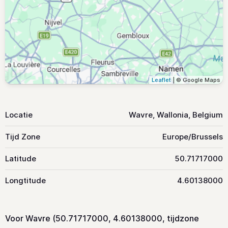
Leaflet
| © Google Maps
Locatie
Wavre, Wallonia, Belgium
Tijd Zone
Europe/Brussels
Latitude
50.71717000
Longtitude
4.60138000
Voor Wavre (50.71717000, 4.60138000, tijdzone