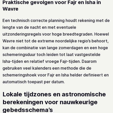
Praktische gevolgen voor Fajr en Isha in
Wavre
Een technisch correcte planning houdt rekening met de
lengte van de nacht en met eventuele
uitzonderingsregels voor hoge breedtegraden. Hoewel
Wavre niet tot de extreme noordelijke regio’s behoort,
kan de combinatie van lange zomerdagen en een hoge
schemeringsduur toch leiden tot laat vastgestelde
Isha-tijden en relatief vroege Fajr-tijden. Daarom
gebruiken veel kalenders een methode die de
schemeringshoek voor Fajr en Isha helder definieert en
automatisch toepast per datum.
Lokale tijdzones en astronomische
berekeningen voor nauwkeurige
gebedsschema’s