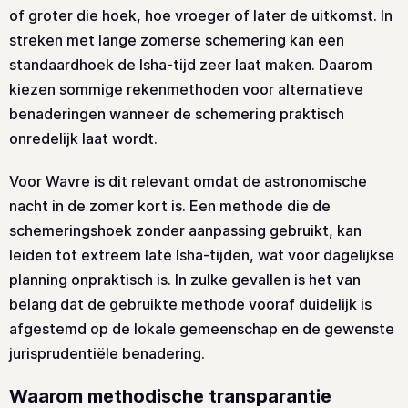
of groter die hoek, hoe vroeger of later de uitkomst. In
streken met lange zomerse schemering kan een
standaardhoek de Isha-tijd zeer laat maken. Daarom
kiezen sommige rekenmethoden voor alternatieve
benaderingen wanneer de schemering praktisch
onredelijk laat wordt.
Voor Wavre is dit relevant omdat de astronomische
nacht in de zomer kort is. Een methode die de
schemeringshoek zonder aanpassing gebruikt, kan
leiden tot extreem late Isha-tijden, wat voor dagelijkse
planning onpraktisch is. In zulke gevallen is het van
belang dat de gebruikte methode vooraf duidelijk is
afgestemd op de lokale gemeenschap en de gewenste
jurisprudentiële benadering.
Waarom methodische transparantie