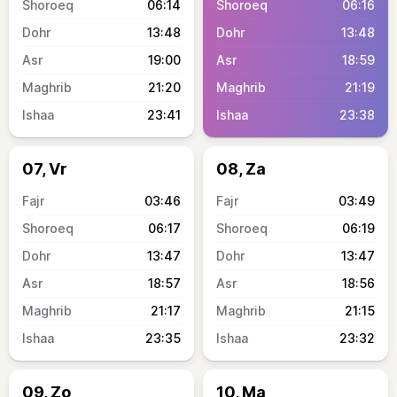
06:14
06:16
13:48
13:48
19:00
18:59
21:20
21:19
23:41
23:38
07, Vr
08, Za
03:46
03:49
06:17
06:19
13:47
13:47
18:57
18:56
21:17
21:15
23:35
23:32
09, Zo
10, Ma