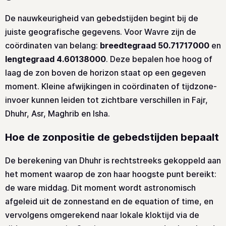
De nauwkeurigheid van gebedstijden begint bij de
juiste geografische gegevens. Voor Wavre zijn de
coördinaten van belang:
breedtegraad 50.71717000
en
lengtegraad 4.60138000
. Deze bepalen hoe hoog of
laag de zon boven de horizon staat op een gegeven
moment. Kleine afwijkingen in coördinaten of tijdzone-
invoer kunnen leiden tot zichtbare verschillen in Fajr,
Dhuhr, Asr, Maghrib en Isha.
Hoe de zonpositie de gebedstijden bepaalt
De berekening van Dhuhr is rechtstreeks gekoppeld aan
het moment waarop de zon haar hoogste punt bereikt:
de ware middag. Dit moment wordt astronomisch
afgeleid uit de zonnestand en de equation of time, en
vervolgens omgerekend naar lokale kloktijd via de