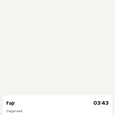
03:43
Fajr
Dageraad