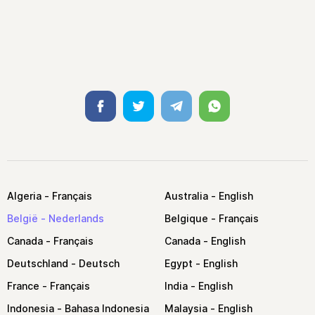
Facebook
Twitter
Telegram
Whatsapp
Algeria
Australia
België
Belgique
Canada
Canada
Deutschland
Egypt
France
India
Indonesia
Malaysia