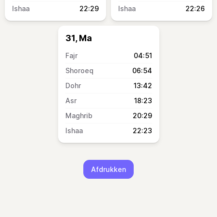
22:29
22:26
31, Ma
04:51
06:54
13:42
18:23
20:29
22:23
Afdrukken