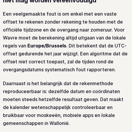
niet mag worden vereenvoudigd
Een veelgemaakte fout is om enkel met een vaste
offset te rekenen zonder rekening te houden met de
officiële tijdzone en de overgang naar zomeruur. Voor
Wavre moet de berekening altijd uitgaan van de lokale
regels van
Europe/Brussels
. Dit betekent dat de UTC-
offset gedurende het jaar wijzigt. Een algoritme dat de
offset niet correct toepast, zal de tijden rond de
overgangsdatums systematisch fout rapporteren.
Daarnaast is het belangrijk dat de rekenmethode
reproduceerbaar is: dezelfde datum en coördinaten
moeten steeds hetzelfde resultaat geven. Dat maakt
de kalender wetenschappelijk controleerbaar en
bruikbaar voor moskeeën, mobiele apps en lokale
gemeenschappen in Wallonië.