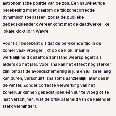
astronomische positie van de zon. Een nauwkeurige
berekening moet daarom de tijdzonecorrectie
dynamisch toepassen, zodat de publieke
gebedskalender overeenkomt met de daadwerkelijke
lokale kloktijd in Wavre.
Voor Fajr betekent dit dat de berekende tijd in de
zomer vaak vroeger lijkt op de klok, maar in
werkelijkheid dezelfde zonstand weerspiegelt als
elders op het jaar. Voor Isha kan het effect nog sterker
zijn: omdat de avondschemering in juni en juli zeer lang
kan duren, verschuift Isha soms aanzienlijk later dan in
de winter. Zonder correcte verwerking van het
zomeruur kunnen gebedstijden één uur te vroeg of te
laat verschijnen, wat de bruikbaarheid van de kalender
sterk vermindert.