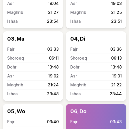
19:04
19:03
21:27
21:25
23:54
23:51
03, Ma
04, Di
03:33
03:36
06:11
06:13
13:48
13:48
19:02
19:01
21:24
21:22
23:48
23:44
05, Wo
06, Do
03:40
03:43