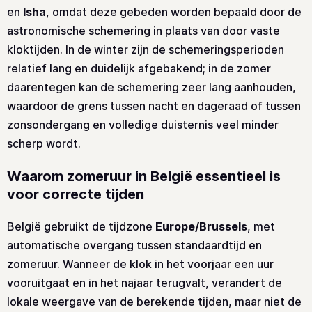
en
Isha
, omdat deze gebeden worden bepaald door de
astronomische schemering in plaats van door vaste
kloktijden. In de winter zijn de schemeringsperioden
relatief lang en duidelijk afgebakend; in de zomer
daarentegen kan de schemering zeer lang aanhouden,
waardoor de grens tussen nacht en dageraad of tussen
zonsondergang en volledige duisternis veel minder
scherp wordt.
Waarom zomeruur in België essentieel is
voor correcte tijden
België gebruikt de tijdzone
Europe/Brussels
, met
automatische overgang tussen standaardtijd en
zomeruur. Wanneer de klok in het voorjaar een uur
vooruitgaat en in het najaar terugvalt, verandert de
lokale weergave van de berekende tijden, maar niet de