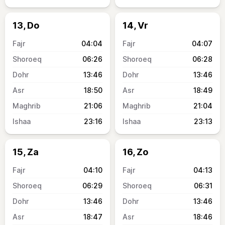
13, Do
14, Vr
04:04
04:07
06:26
06:28
13:46
13:46
18:50
18:49
21:06
21:04
23:16
23:13
15, Za
16, Zo
04:10
04:13
06:29
06:31
13:46
13:46
18:47
18:46