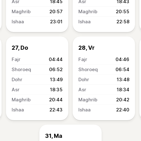
18:45
18:43
20:57
20:55
23:01
22:58
27, Do
28, Vr
04:44
04:46
06:52
06:54
13:49
13:48
18:35
18:34
20:44
20:42
22:43
22:40
31, Ma