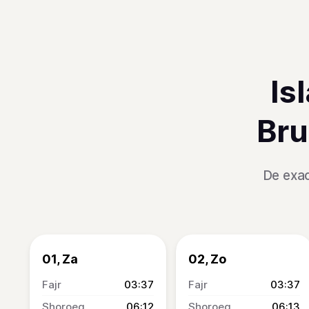
Is
Bru
De exac
01, Za
02, Zo
03:37
03:37
06:12
06:13