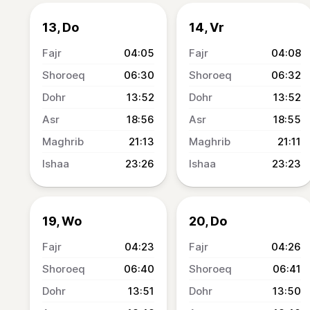
13, Do
14, Vr
04:05
04:08
06:30
06:32
13:52
13:52
18:56
18:55
21:13
21:11
23:26
23:23
19, Wo
20, Do
04:23
04:26
06:40
06:41
13:51
13:50