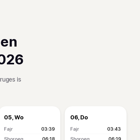
den
2026
ruges is
05, Wo
06, Do
03:39
03:43
06:18
06:19