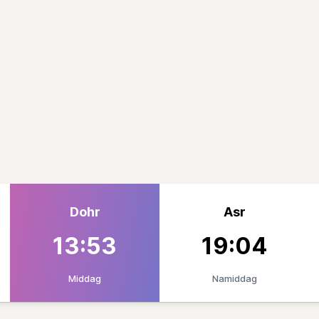
Dohr
Asr
13:53
19:04
Middag
Namiddag