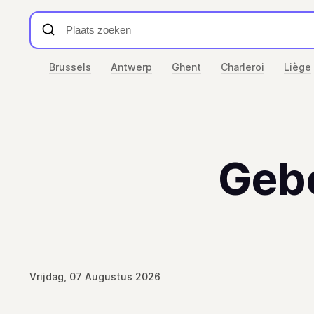
Brussels
Antwerp
Ghent
Charleroi
Liège
Gebe
Vrijdag, 07 Augustus 2026