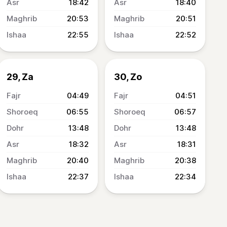
18:42
18:40
20:53
20:51
22:55
22:52
29, Za
30, Zo
04:49
04:51
06:55
06:57
13:48
13:48
18:32
18:31
20:40
20:38
22:37
22:34