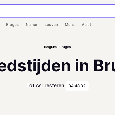
Bruges
Namur
Leuven
Mons
Aalst
Belgium
Bruges
dstijden in B
Tot Asr resteren
04:48:32