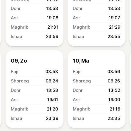
13:53
13:53
19:08
19:07
21:31
21:29
23:59
23:55
09, Zo
10, Ma
03:53
03:56
06:24
06:26
13:53
13:52
19:01
19:00
21:20
21:18
23:39
23:35