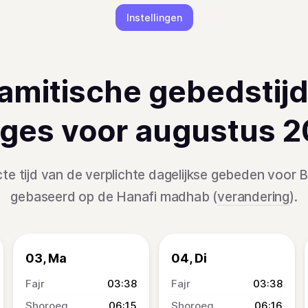
Instellingen
lamitische gebedstij
ges voor augustus 
te tijd van de verplichte dagelijkse gebeden voor B
gebaseerd op de Hanafi madhab (
verandering
).
03, Ma
04, Di
03:38
03:38
06:15
06:16