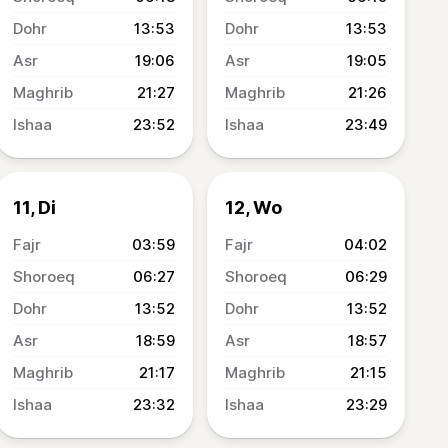
13:53
13:53
19:06
19:05
21:27
21:26
23:52
23:49
11, Di
12, Wo
03:59
04:02
06:27
06:29
13:52
13:52
18:59
18:57
21:17
21:15
23:32
23:29