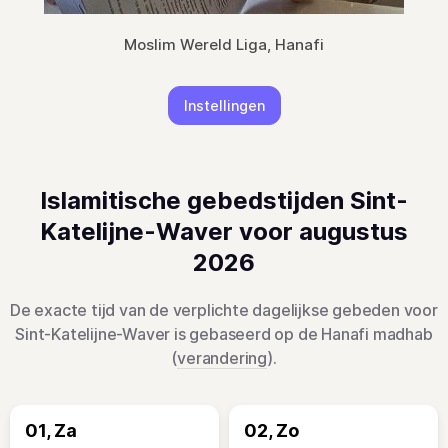
Moslim Wereld Liga, Hanafi
Instellingen
Islamitische gebedstijden Sint-
Katelijne-Waver voor augustus
2026
De exacte tijd van de verplichte dagelijkse gebeden voor
Sint-Katelijne-Waver is gebaseerd op de Hanafi madhab
(
verandering
).
01, Za
02, Zo