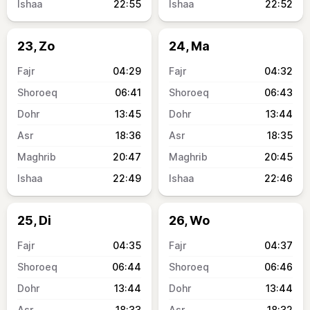
22:55
22:52
23, Zo
24, Ma
04:29
04:32
06:41
06:43
13:45
13:44
18:36
18:35
20:47
20:45
22:49
22:46
25, Di
26, Wo
04:35
04:37
06:44
06:46
13:44
13:44
18:33
18:32