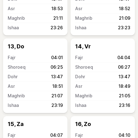
18:53
18:52
21:11
21:09
23:26
23:23
13, Do
14, Vr
04:01
04:04
06:25
06:27
13:47
13:47
18:51
18:49
21:07
21:05
23:19
23:16
15, Za
16, Zo
04:07
04:10