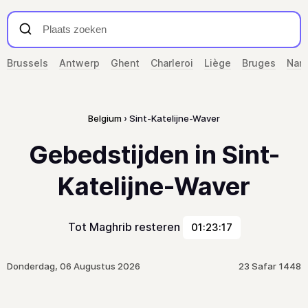
Brussels
Antwerp
Ghent
Charleroi
Liège
Bruges
Nam
Belgium
Sint-Katelijne-Waver
Gebedstijden in Sint-
Katelijne-Waver
Tot Maghrib resteren
01:23:17
Donderdag, 06 Augustus 2026
23 Safar 1448