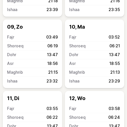
21:18
21:16
23:39
23:35
09, Zo
10, Ma
03:49
03:52
06:19
06:21
13:47
13:47
18:56
18:55
21:15
21:13
23:32
23:29
11, Di
12, Wo
03:55
03:58
06:22
06:24
13:47
13:47