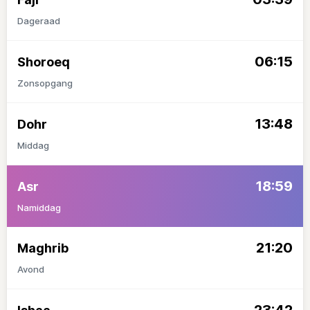
Dageraad
06:15
Shoroeq
Zonsopgang
13:48
Dohr
Middag
18:59
Asr
Namiddag
21:20
Maghrib
Avond