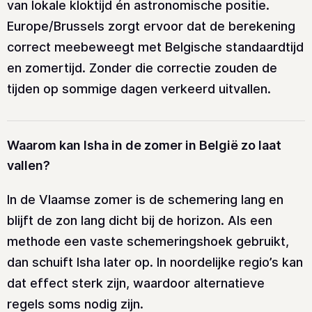
van lokale kloktijd én astronomische positie.
Europe/Brussels zorgt ervoor dat de berekening
correct meebeweegt met Belgische standaardtijd
en zomertijd. Zonder die correctie zouden de
tijden op sommige dagen verkeerd uitvallen.
Waarom kan Isha in de zomer in België zo laat
vallen?
In de Vlaamse zomer is de schemering lang en
blijft de zon lang dicht bij de horizon. Als een
methode een vaste schemeringshoek gebruikt,
dan schuift Isha later op. In noordelijke regio’s kan
dat effect sterk zijn, waardoor alternatieve
regels soms nodig zijn.