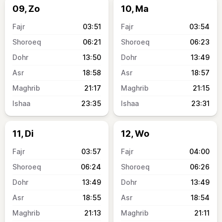
09, Zo
10, Ma
03:51
03:54
06:21
06:23
13:50
13:49
18:58
18:57
21:17
21:15
23:35
23:31
11, Di
12, Wo
03:57
04:00
06:24
06:26
13:49
13:49
18:55
18:54
21:13
21:11