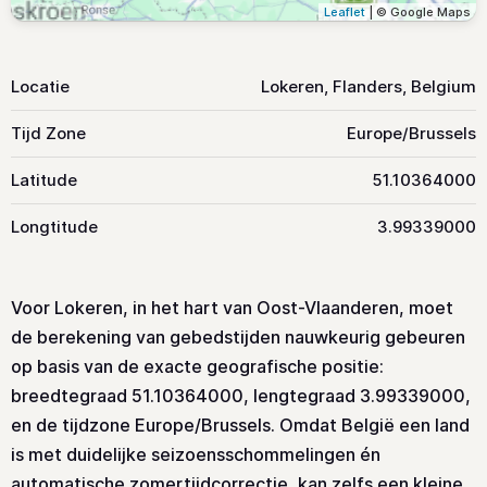
Leaflet
| © Google Maps
Locatie
Lokeren, Flanders, Belgium
Tijd Zone
Europe/Brussels
Latitude
51.10364000
Longtitude
3.99339000
Voor Lokeren, in het hart van Oost-Vlaanderen, moet
de berekening van gebedstijden nauwkeurig gebeuren
op basis van de exacte geografische positie:
breedtegraad 51.10364000, lengtegraad 3.99339000,
en de tijdzone Europe/Brussels. Omdat België een land
is met duidelijke seizoensschommelingen én
automatische zomertijdcorrectie, kan zelfs een kleine