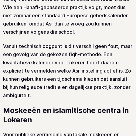
Wie een Hanafi-gebaseerde praktijk volgt, moet dus
niet zomaar een standaard Europese gebedskalender
gebruiken, omdat Asr dan te vroeg zou kunnen
verschijnen volgens die school.
Vanuit technisch oogpunt is dit verschil geen fout, maar
een gevolg van de gekozen fiqh-methode. Een
kwalitatieve kalender voor Lokeren hoort daarom
expliciet te vermelden welke Asr-instelling actief is. Zo
kunnen gebruikers een tijdschema kiezen dat aansluit
bij hun religieuze traditie en dagelijkse praktijk, zonder
ambiguïteit.
Moskeeën en islamitische centra in
Lokeren
Voor publieke vermelding van lokale moskeeën en