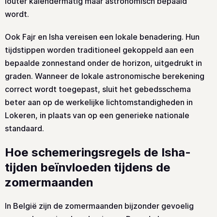
louter kalendermatig maar astronomisch bepaald
wordt.
Ook Fajr en Isha vereisen een lokale benadering. Hun
tijdstippen worden traditioneel gekoppeld aan een
bepaalde zonnestand onder de horizon, uitgedrukt in
graden. Wanneer de lokale astronomische berekening
correct wordt toegepast, sluit het gebedsschema
beter aan op de werkelijke lichtomstandigheden in
Lokeren, in plaats van op een generieke nationale
standaard.
Hoe schemeringsregels de Isha-
tijden beïnvloeden tijdens de
zomermaanden
In België zijn de zomermaanden bijzonder gevoelig