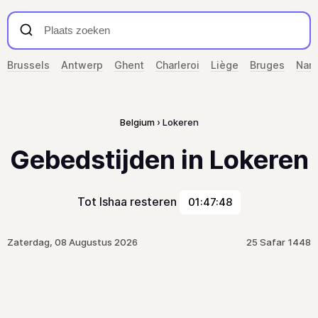
Brussels
Antwerp
Ghent
Charleroi
Liège
Bruges
Nam
Belgium
Lokeren
Gebedstijden in Lokeren
Tot Ishaa resteren
01:47:48
Zaterdag, 08 Augustus 2026
25 Safar 1448