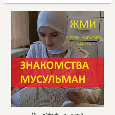
Moslim Wereld Liga, Hanafi