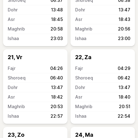
06:37
06:38
13:48
13:47
18:45
18:43
20:58
20:56
23:03
23:00
21, Vr
22, Za
04:26
04:29
06:40
06:42
13:47
13:47
18:42
18:40
20:53
20:51
22:57
22:54
23, Zo
24, Ma