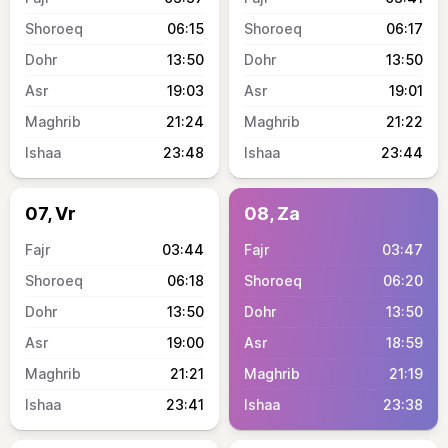
06:15
06:17
13:50
13:50
19:03
19:01
21:24
21:22
23:48
23:44
07, Vr
08, Za
03:44
03:47
06:18
06:20
13:50
13:50
19:00
18:59
21:21
21:19
23:41
23:38