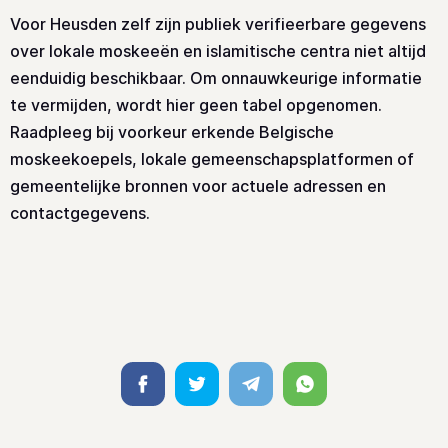
Voor Heusden zelf zijn publiek verifieerbare gegevens
over lokale moskeeën en islamitische centra niet altijd
eenduidig beschikbaar. Om onnauwkeurige informatie
te vermijden, wordt hier geen tabel opgenomen.
Raadpleeg bij voorkeur erkende Belgische
moskeekoepels, lokale gemeenschapsplatformen of
gemeentelijke bronnen voor actuele adressen en
contactgegevens.
Facebook
Twitter
Telegram
Whatsapp