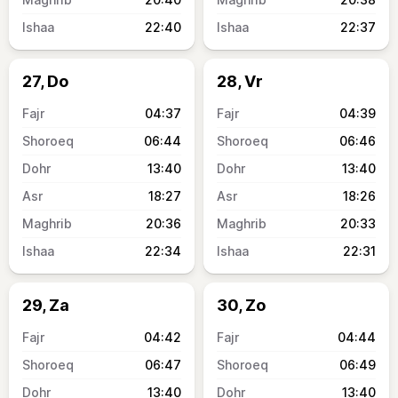
22:40
22:37
27, Do
28, Vr
04:37
04:39
06:44
06:46
13:40
13:40
18:27
18:26
20:36
20:33
22:34
22:31
29, Za
30, Zo
04:42
04:44
06:47
06:49
13:40
13:40