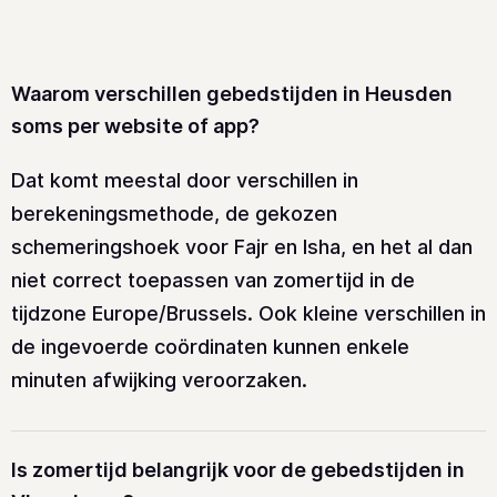
Waarom verschillen gebedstijden in Heusden
soms per website of app?
Dat komt meestal door verschillen in
berekeningsmethode, de gekozen
schemeringshoek voor Fajr en Isha, en het al dan
niet correct toepassen van zomertijd in de
tijdzone Europe/Brussels. Ook kleine verschillen in
de ingevoerde coördinaten kunnen enkele
minuten afwijking veroorzaken.
Is zomertijd belangrijk voor de gebedstijden in