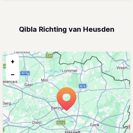
Qibla Richting van Heusden
+
−