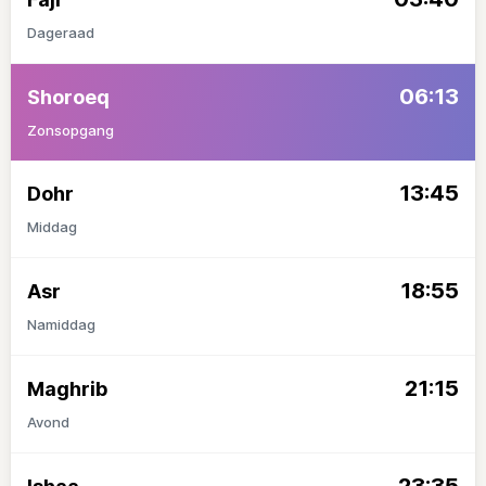
Dageraad
06:13
Shoroeq
Zonsopgang
13:45
Dohr
Middag
18:55
Asr
Namiddag
21:15
Maghrib
Avond