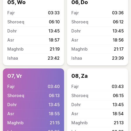
05, Wo
06, Do
03:33
03:36
06:10
06:12
13:45
13:45
18:57
18:56
21:19
21:17
23:42
23:39
07, Vr
08, Za
03:40
03:43
06:13
06:15
13:45
13:45
18:55
18:54
21:15
21:13