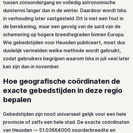
tussen zonsondergang en volledig astronomische
duisternis langer dan in de winter. Daardoor wordt Isha
in verhouding later vastgesteld. Dit is niet een fout in
de berekening, maar een gevolg van de aard van de
schemering op hogere breedtegraden binnen Europa.
Wie gebedstijden voor Heusden publiceert, moet dus
duidelijk vermelden welke methode wordt gebruikt,
zodat gebruikers begrijpen waarom Isha in juli veel later
kan zijn dan in november.
Hoe geografische coördinaten de
exacte gebedstijden in deze regio
bepalen
Gebedstijden zijn nooit universeel gelijk voor een hele
provincie of zelfs een hele stad. De exacte coördinaten
van Heusden — 51.03664000 noorderbreedte en