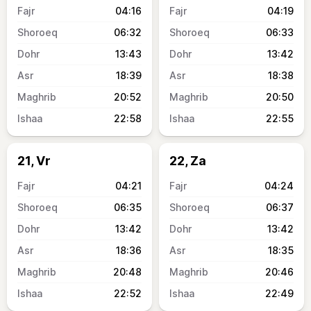
04:16
04:19
06:32
06:33
13:43
13:42
18:39
18:38
20:52
20:50
22:58
22:55
21, Vr
22, Za
04:21
04:24
06:35
06:37
13:42
13:42
18:36
18:35
20:48
20:46
22:52
22:49