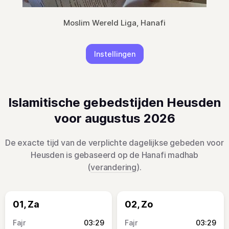
Moslim Wereld Liga, Hanafi
Instellingen
Islamitische gebedstijden Heusden
voor augustus 2026
De exacte tijd van de verplichte dagelijkse gebeden voor
Heusden is gebaseerd op de Hanafi madhab
(
verandering
).
01, Za
02, Zo
03:29
03:29