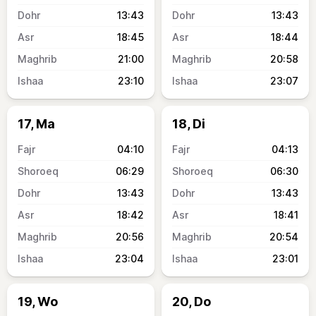
13:43
13:43
18:45
18:44
21:00
20:58
23:10
23:07
17, Ma
18, Di
04:10
04:13
06:29
06:30
13:43
13:43
18:42
18:41
20:56
20:54
23:04
23:01
19, Wo
20, Do