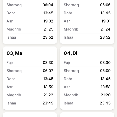
06:04
06:06
13:45
13:45
19:02
19:01
21:25
21:24
23:52
23:52
03, Ma
04, Di
03:30
03:30
06:07
06:09
13:45
13:45
18:59
18:58
21:22
21:20
23:49
23:45