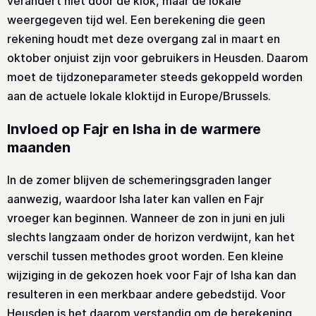
verandert niet door de klok, maar de lokale
weergegeven tijd wel. Een berekening die geen
rekening houdt met deze overgang zal in maart en
oktober onjuist zijn voor gebruikers in Heusden. Daarom
moet de tijdzoneparameter steeds gekoppeld worden
aan de actuele lokale kloktijd in Europe/Brussels.
Invloed op Fajr en Isha in de warmere
maanden
In de zomer blijven de schemeringsgraden langer
aanwezig, waardoor Isha later kan vallen en Fajr
vroeger kan beginnen. Wanneer de zon in juni en juli
slechts langzaam onder de horizon verdwijnt, kan het
verschil tussen methodes groot worden. Een kleine
wijziging in de gekozen hoek voor Fajr of Isha kan dan
resulteren in een merkbaar andere gebedstijd. Voor
Heusden is het daarom verstandig om de berekening