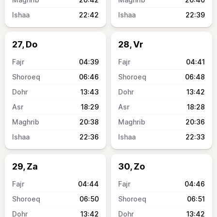
22:42
22:39
27, Do
28, Vr
04:39
04:41
06:46
06:48
13:43
13:42
18:29
18:28
20:38
20:36
22:36
22:33
29, Za
30, Zo
04:44
04:46
06:50
06:51
13:42
13:42