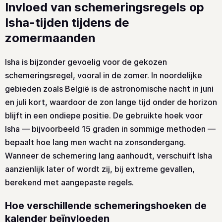
Invloed van schemeringsregels op
Isha-tijden tijdens de
zomermaanden
Isha is bijzonder gevoelig voor de gekozen
schemeringsregel, vooral in de zomer. In noordelijke
gebieden zoals België is de astronomische nacht in juni
en juli kort, waardoor de zon lange tijd onder de horizon
blijft in een ondiepe positie. De gebruikte hoek voor
Isha — bijvoorbeeld 15 graden in sommige methoden —
bepaalt hoe lang men wacht na zonsondergang.
Wanneer de schemering lang aanhoudt, verschuift Isha
aanzienlijk later of wordt zij, bij extreme gevallen,
berekend met aangepaste regels.
Hoe verschillende schemeringshoeken de
kalender beïnvloeden