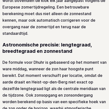
wordt bovendien de klok elk jaar aangepast volgens de
Europese zomertijdregeling. Een betrouwbare
berekening moet dus niet alleen de zonnestand
kennen, maar ook automatisch corrigeren voor de
overgang naar de zomertijd en terug naar de
standaardtijd.
Astronomische precisie: lengtegraad,
breedtegraad en zonnestand
De formule voor Dhuhr is gebaseerd op het moment van
ware middag, wanneer de zon haar hoogste punt
bereikt. Dat moment verschuift per locatie, omdat de
aarde draait en Heist-op-den-Berg niet exact op
dezelfde lengtegraad ligt als de centrale meridiaan van
de tijdzone. Ook zonsopgang en zonsondergang
worden berekend op basis van een specifieke hoek van
de zon onder de horizon, waarbij atmosferische