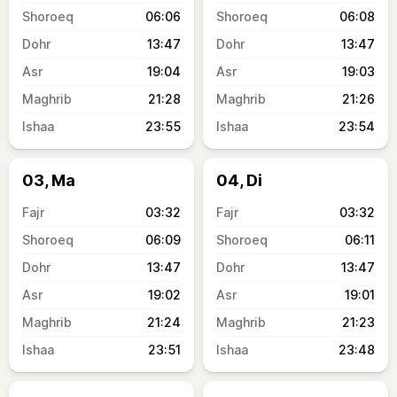
06:06
06:08
13:47
13:47
19:04
19:03
21:28
21:26
23:55
23:54
03, Ma
04, Di
03:32
03:32
06:09
06:11
13:47
13:47
19:02
19:01
21:24
21:23
23:51
23:48