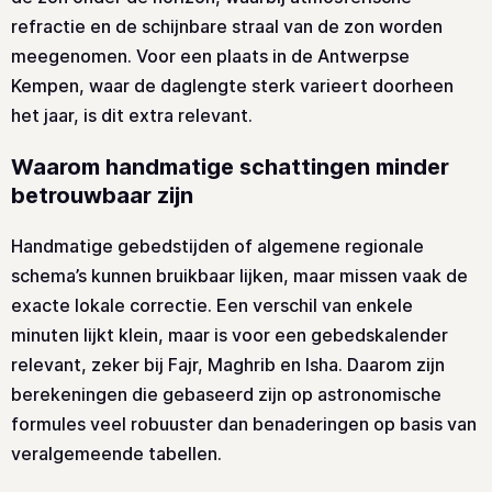
refractie en de schijnbare straal van de zon worden
meegenomen. Voor een plaats in de Antwerpse
Kempen, waar de daglengte sterk varieert doorheen
het jaar, is dit extra relevant.
Waarom handmatige schattingen minder
betrouwbaar zijn
Handmatige gebedstijden of algemene regionale
schema’s kunnen bruikbaar lijken, maar missen vaak de
exacte lokale correctie. Een verschil van enkele
minuten lijkt klein, maar is voor een gebedskalender
relevant, zeker bij Fajr, Maghrib en Isha. Daarom zijn
berekeningen die gebaseerd zijn op astronomische
formules veel robuuster dan benaderingen op basis van
veralgemeende tabellen.