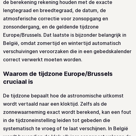
de berekening rekening houden met de exacte
lengtegraad en breedtegraad, de datum, de
atmosferische correctie voor zonsopgang en
zonsondergang, en de geldende tijdzone
Europe/Brussels. Dat laatste is bijzonder belangrijk in
België, omdat zomertijd en wintertijd automatisch
verschuivingen veroorzaken die in een gebedskalender
correct verwerkt moeten worden.
Waarom de tijdzone Europe/Brussels
cruciaal is
De tijdzone bepaalt hoe de astronomische uitkomst
wordt vertaald naar een kloktijd. Zelfs als de
zonnewaarneming exact wordt berekend, kan een fout
in de tijdzoneinstelling leiden tot gebeden die
systematisch te vroeg of te laat verschijnen. In België