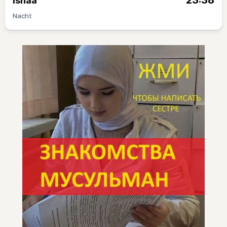
23:38
Ishaa
Nacht