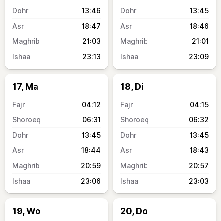
13:46
13:45
18:47
18:46
21:03
21:01
23:13
23:09
17, Ma
18, Di
04:12
04:15
06:31
06:32
13:45
13:45
18:44
18:43
20:59
20:57
23:06
23:03
19, Wo
20, Do