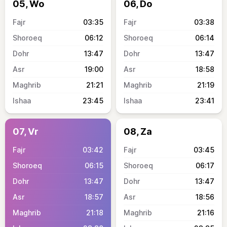
05, Wo
06, Do
03:35
03:38
06:12
06:14
13:47
13:47
19:00
18:58
21:21
21:19
23:45
23:41
07, Vr
08, Za
03:42
03:45
06:15
06:17
13:47
13:47
18:57
18:56
21:18
21:16