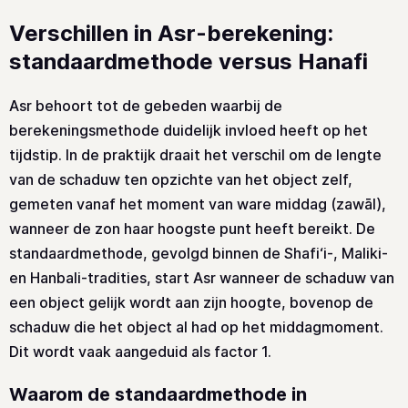
Verschillen in Asr-berekening:
standaardmethode versus Hanafi
Asr behoort tot de gebeden waarbij de
berekeningsmethode duidelijk invloed heeft op het
tijdstip. In de praktijk draait het verschil om de lengte
van de schaduw ten opzichte van het object zelf,
gemeten vanaf het moment van ware middag (zawāl),
wanneer de zon haar hoogste punt heeft bereikt. De
standaardmethode, gevolgd binnen de Shafi‘i-, Maliki-
en Hanbali-tradities, start Asr wanneer de schaduw van
een object gelijk wordt aan zijn hoogte, bovenop de
schaduw die het object al had op het middagmoment.
Dit wordt vaak aangeduid als factor 1.
Waarom de standaardmethode in