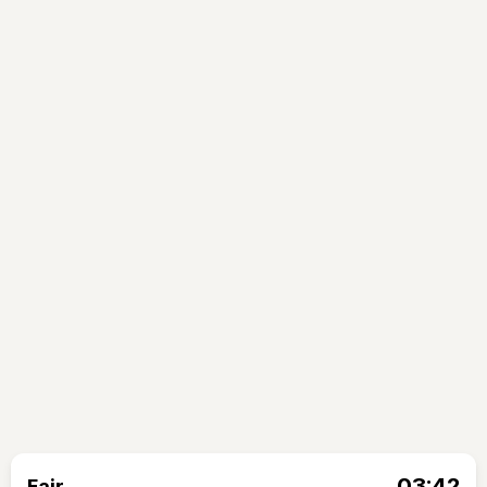
03:42
Fajr