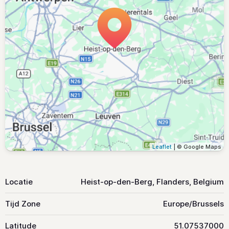
Leaflet
| © Google Maps
Locatie
Heist-op-den-Berg, Flanders, Belgium
Tijd Zone
Europe/Brussels
Latitude
51.07537000