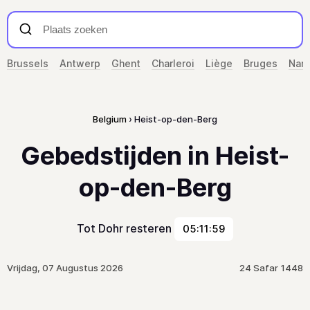
Brussels
Antwerp
Ghent
Charleroi
Liège
Bruges
Nam
Belgium
Heist-op-den-Berg
Gebedstijden in Heist-
op-den-Berg
Tot Dohr resteren
05:11:59
Vrijdag, 07 Augustus 2026
24 Safar 1448