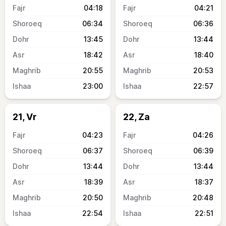
04:18
04:21
06:34
06:36
13:45
13:44
18:42
18:40
20:55
20:53
23:00
22:57
21, Vr
22, Za
04:23
04:26
06:37
06:39
13:44
13:44
18:39
18:37
20:50
20:48
22:54
22:51