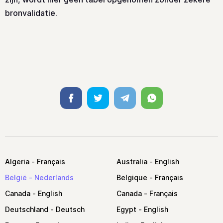
bronvalidatie.
Facebook
Twitter
Telegram
Whatsapp
Algeria
Australia
België
Belgique
Canada
Canada
Deutschland
Egypt