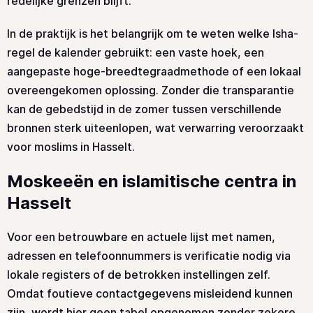
redelijke grenzen blijft.
In de praktijk is het belangrijk om te weten welke Isha-
regel de kalender gebruikt: een vaste hoek, een
aangepaste hoge-breedtegraadmethode of een lokaal
overeengekomen oplossing. Zonder die transparantie
kan de gebedstijd in de zomer tussen verschillende
bronnen sterk uiteenlopen, wat verwarring veroorzaakt
voor moslims in Hasselt.
Moskeeën en islamitische centra in
Hasselt
Voor een betrouwbare en actuele lijst met namen,
adressen en telefoonnummers is verificatie nodig via
lokale registers of de betrokken instellingen zelf.
Omdat foutieve contactgegevens misleidend kunnen
zijn, wordt hier geen tabel opgenomen zonder zekere