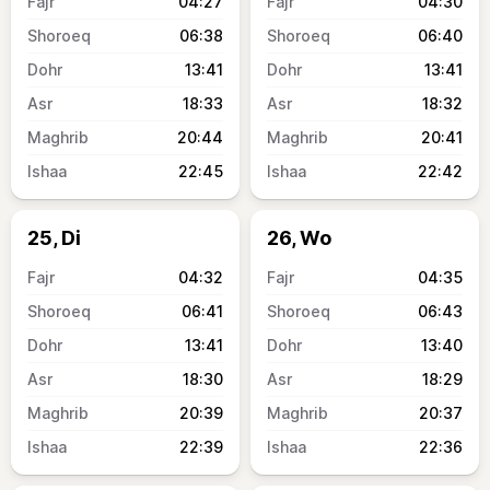
04:27
04:30
06:38
06:40
13:41
13:41
18:33
18:32
20:44
20:41
22:45
22:42
25, Di
26, Wo
04:32
04:35
06:41
06:43
13:41
13:40
18:30
18:29
20:39
20:37
22:39
22:36