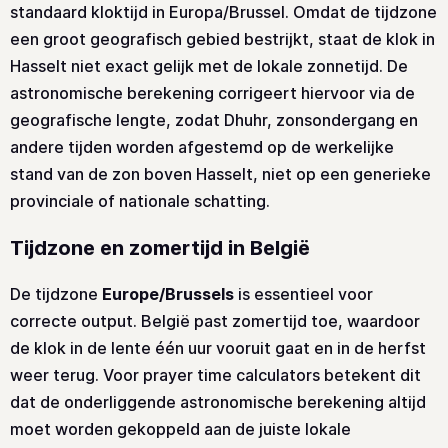
standaard kloktijd in Europa/Brussel. Omdat de tijdzone
een groot geografisch gebied bestrijkt, staat de klok in
Hasselt niet exact gelijk met de lokale zonnetijd. De
astronomische berekening corrigeert hiervoor via de
geografische lengte, zodat Dhuhr, zonsondergang en
andere tijden worden afgestemd op de werkelijke
stand van de zon boven Hasselt, niet op een generieke
provinciale of nationale schatting.
Tijdzone en zomertijd in België
De tijdzone
Europe/Brussels
is essentieel voor
correcte output. België past zomertijd toe, waardoor
de klok in de lente één uur vooruit gaat en in de herfst
weer terug. Voor prayer time calculators betekent dit
dat de onderliggende astronomische berekening altijd
moet worden gekoppeld aan de juiste lokale