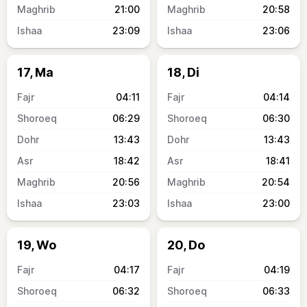
21:00
20:58
23:09
23:06
17, Ma
18, Di
04:11
04:14
06:29
06:30
13:43
13:43
18:42
18:41
20:56
20:54
23:03
23:00
19, Wo
20, Do
04:17
04:19
06:32
06:33