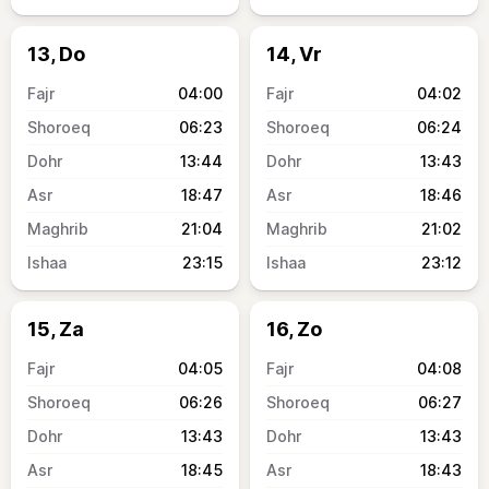
13, Do
14, Vr
04:00
04:02
06:23
06:24
13:44
13:43
18:47
18:46
21:04
21:02
23:15
23:12
15, Za
16, Zo
04:05
04:08
06:26
06:27
13:43
13:43
18:45
18:43