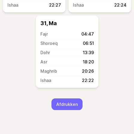
22:27
22:24
31, Ma
04:47
06:51
13:39
18:20
20:26
22:22
Afdrukken