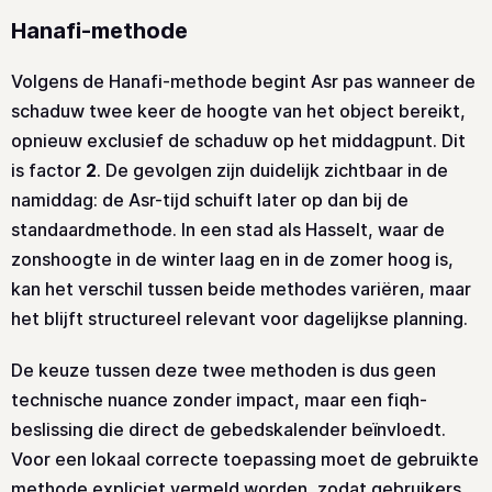
Hanafi-methode
Volgens de Hanafi-methode begint Asr pas wanneer de
schaduw twee keer de hoogte van het object bereikt,
opnieuw exclusief de schaduw op het middagpunt. Dit
is factor
2
. De gevolgen zijn duidelijk zichtbaar in de
namiddag: de Asr-tijd schuift later op dan bij de
standaardmethode. In een stad als Hasselt, waar de
zonshoogte in de winter laag en in de zomer hoog is,
kan het verschil tussen beide methodes variëren, maar
het blijft structureel relevant voor dagelijkse planning.
De keuze tussen deze twee methoden is dus geen
technische nuance zonder impact, maar een fiqh-
beslissing die direct de gebedskalender beïnvloedt.
Voor een lokaal correcte toepassing moet de gebruikte
methode expliciet vermeld worden, zodat gebruikers