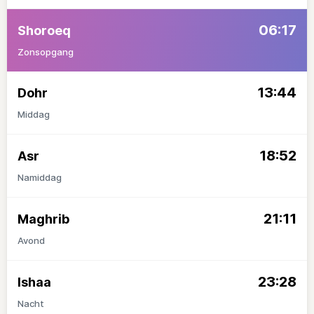
06:17
Shoroeq
Zonsopgang
13:44
Dohr
Middag
18:52
Asr
Namiddag
21:11
Maghrib
Avond
23:28
Ishaa
Nacht