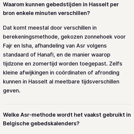
Waarom kunnen gebedstijden in Hasselt per
bron enkele minuten verschillen?
Dat komt meestal door verschillen in
berekeningsmethode, gekozen zonnehoek voor
Fajr en Isha, afhandeling van Asr volgens
standaard of Hanafi, en de manier waarop
tijdzone en zomertijd worden toegepast. Zelfs
kleine afwijkingen in coördinaten of afronding
kunnen in Hasselt al meetbare tijdsverschillen
geven.
Welke Asr-methode wordt het vaakst gebruikt in
Belgische gebedskalenders?