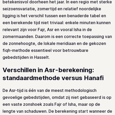
betekenisvol doorheen het jaar. In een regio met sterke
seizoensvariatie, zomertijd en relatief noordelijke
ligging is het verschil tussen een benaderde tabel en
een berekende tijd niet triviaal: enkele minuten kunnen
relevant zijn voor Fajr, Asr en vooral Isha in de
zomermaanden. Daarom is een correcte toepassing van
de zonnehoogte, de lokale meridiaan en de gekozen
fiqh-methode essentieel voor betrouwbare
gebedstijden in Hasselt.
Verschillen in Asr-berekening:
standaardmethode versus Hanafi
De Asr-tijd is één van de meest methodologisch
gevoelige gebedstijden, omdat zij niet gebaseerd is op
een vaste zonshoek zoals Fajr of Isha, maar op de
lengte van schaduwen. De berekening start wanneer de