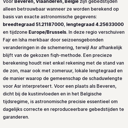
Voor
Beveren, Vlaanderen, België
zijn gebedstijden
alleen betrouwbaar wanneer ze worden berekend op
basis van exacte astronomische gegevens:
breedtegraad 51.21187000
,
lengtegraad 4.25633000
en tijdzone
Europe/Brussels
. In deze regio verschuiven
Fajr en Isha merkbaar door seizoensgebonden
veranderingen in de schemering, terwijl Asr afhankelijk
blijft van de gekozen fiqh-methode. Een precieze
berekening houdt niet enkel rekening met de stand van
de zon, maar ook met zomeruur, lokale lengtegraad en
de manier waarop de gemeenschap de schaduwlengte
voor Asr interpreteert. Voor een plaats als Beveren,
dicht bij de kustinvloeden en in het Belgische
tijdsregime, is astronomische precisie essentieel om
dagelijks correcte en reproduceerbare gebedstijden te
garanderen.