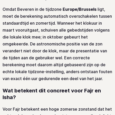
Omdat Beveren in de tijdzone
Europe/Brussels
ligt,
moet de berekening automatisch overschakelen tussen
standaardtijd en zomertijd. Wanneer het klokuur in
maart vooruitgaat, schuiven alle gebedstijden volgens
die lokale klok mee; in oktober gebeurt het
omgekeerde. De astronomische positie van de zon
verandert niet door de klok, maar de presentatie van
de tijden aan de gebruiker wel. Een correcte
berekening moet daarom altijd gebaseerd zijn op de
echte lokale tijdzone-instelling, anders ontstaan fouten
van exact één uur gedurende een deel van het jaar.
Wat betekent dit concreet voor Fajr en
Isha?
Voor Fajr betekent een hoge zomerse zonstand dat het