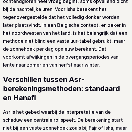
ochtendgloren heel vroeg begint, soms opvallend dicht
bij de nachtelijke uren. Voor Isha betekent het
tegenovergestelde dat het volledig donker worden
later plaatsvindt. In een Belgische context, en zeker in
het noordwesten van het land, is het belangrijk dat een
methode niet blind een vaste uur-tabel gebruikt, maar
de zonnehoek per dag opnieuw berekent. Dat
voorkomt afwijkingen in de overgangsperiodes van
lente naar zomer en van herfst naar winter.
Verschillen tussen Asr-
berekeningsmethoden: standaard
en Hanafi
Asr is het gebed waarbij de interpretatie van de
schaduw een centrale rol speelt. De berekening start
niet bij een vaste zonnehoek zoals bij Fajr of Isha, maar