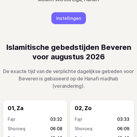
Instellingen
Islamitische gebedstijden Beveren
voor augustus 2026
De exacte tijd van de verplichte dagelijkse gebeden voor
Beveren is gebaseerd op de Hanafi madhab
(
verandering
).
01, Za
02, Zo
03:32
03:33
06:08
06:09