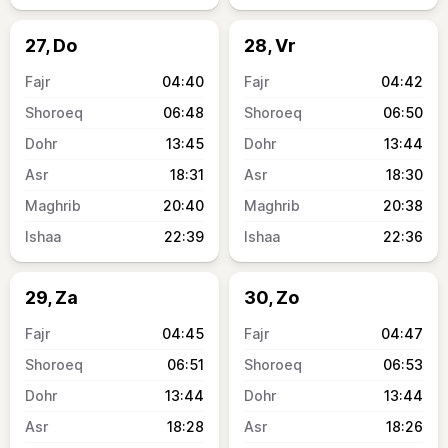
27, Do
28, Vr
04:40
04:42
06:48
06:50
13:45
13:44
18:31
18:30
20:40
20:38
22:39
22:36
29, Za
30, Zo
04:45
04:47
06:51
06:53
13:44
13:44
18:28
18:26