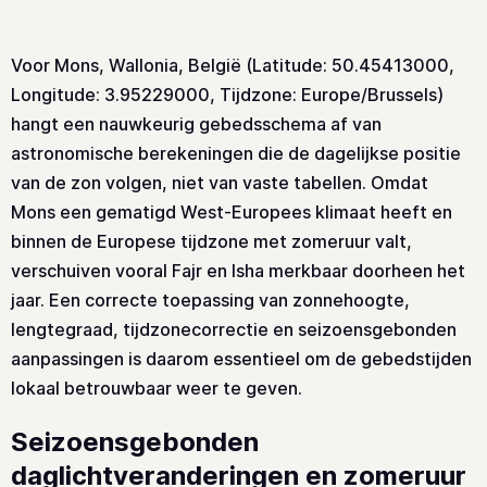
Voor Mons, Wallonia, België (Latitude: 50.45413000,
Longitude: 3.95229000, Tijdzone: Europe/Brussels)
hangt een nauwkeurig gebedsschema af van
astronomische berekeningen die de dagelijkse positie
van de zon volgen, niet van vaste tabellen. Omdat
Mons een gematigd West-Europees klimaat heeft en
binnen de Europese tijdzone met zomeruur valt,
verschuiven vooral Fajr en Isha merkbaar doorheen het
jaar. Een correcte toepassing van zonnehoogte,
lengtegraad, tijdzonecorrectie en seizoensgebonden
aanpassingen is daarom essentieel om de gebedstijden
lokaal betrouwbaar weer te geven.
Seizoensgebonden
daglichtveranderingen en zomeruur