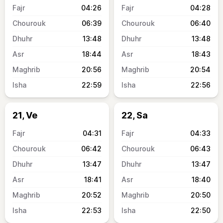
04:26
04:28
06:39
06:40
13:48
13:48
18:44
18:43
20:56
20:54
22:59
22:56
21, Ve
22, Sa
04:31
04:33
06:42
06:43
13:47
13:47
18:41
18:40
20:52
20:50
22:53
22:50