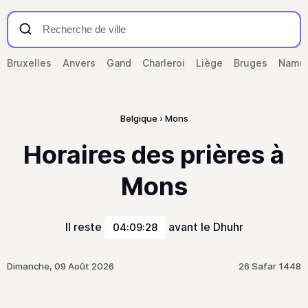
Bruxelles
Anvers
Gand
Charleroi
Liège
Bruges
Namu
Belgique
Mons
Horaires des prières à
Mons
Il reste
avant le Dhuhr
04:09:28
Dimanche, 09 Août 2026
26 Safar 1448