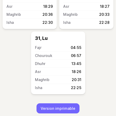
18:29
18:27
20:36
20:33
22:30
22:28
31, Lu
04:55
06:57
13:45
18:26
20:31
22:25
Version imprimable