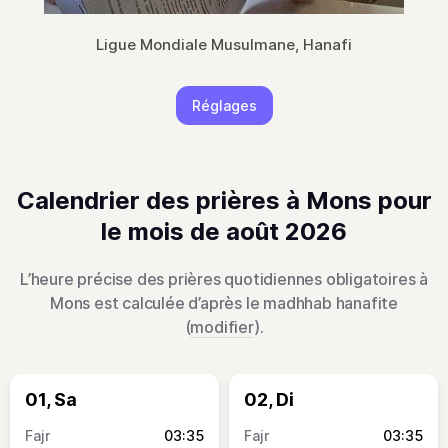
Ligue Mondiale Musulmane, Hanafi
Réglages
Calendrier des prières à Mons pour
le mois de août 2026
L’heure précise des prières quotidiennes obligatoires à
Mons est calculée d’après le madhhab hanafite
(
modifier
).
01, Sa
02, Di
03:35
03:35