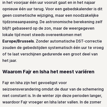
in het voorjaar één uur vooruit gaat en in het najaar
opnieuw één uur terug. Voor een gebedskalender is dit
geen cosmetische wijziging, maar een noodzakelijke
tijdzoneaanpassing. De astronomische berekening zelf
blijft gebaseerd op de zon, maar de weergegeven
lokale tijd moet steeds overeenkomen met
Europe/Brussels
. Zonder automatische DST-correctie
zouden de gebedstijden systematisch één uur te vroeg
of te laat verschijnen gedurende een groot deel van
het jaar.
Waarom Fajr en Isha het meest variëren
Fajr en Isha zijn het gevoeligst voor
seizoensverandering omdat de duur van de schemering
niet constant is. In de winter zijn deze perioden langer,
waardoor Fajr vroeger en Isha later vallen. In de zomer