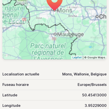
Leaflet
| © Google Maps
Localisation actuelle
Mons, Wallonie, Belgique
Fuseau horaire
Europe/Brussels
Latitude
50.45413000
Longitude
3.95229000