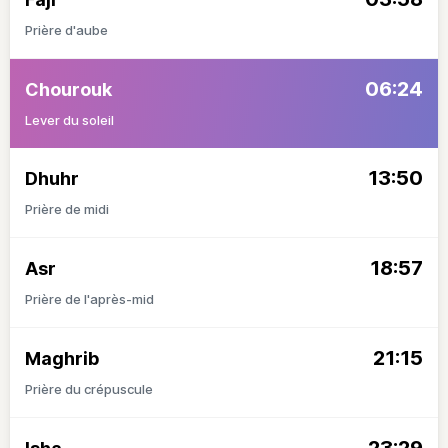
Prière d'aube
06:24
Chourouk
Lever du soleil
13:50
Dhuhr
Prière de midi
18:57
Asr
Prière de l'après-mid
21:15
Maghrib
Prière du crépuscule