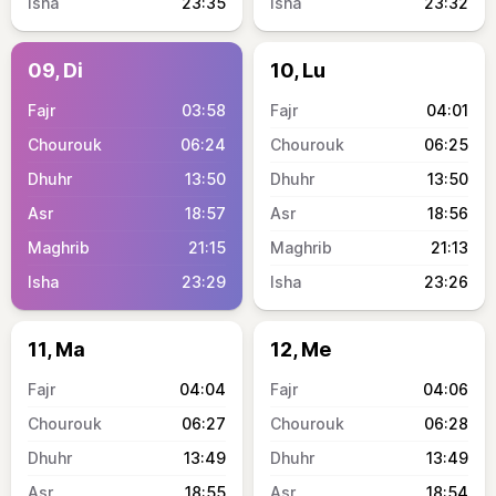
23:35
23:32
09, Di
10, Lu
03:58
04:01
06:24
06:25
13:50
13:50
18:57
18:56
21:15
21:13
23:29
23:26
11, Ma
12, Me
04:04
04:06
06:27
06:28
13:49
13:49
18:55
18:54