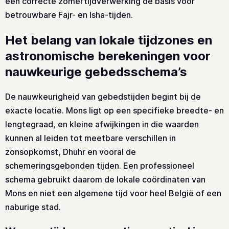
een correcte zomertijdverwerking de basis voor
betrouwbare Fajr- en Isha-tijden.
Het belang van lokale tijdzones en
astronomische berekeningen voor
nauwkeurige gebedsschema’s
De nauwkeurigheid van gebedstijden begint bij de
exacte locatie. Mons ligt op een specifieke breedte- en
lengtegraad, en kleine afwijkingen in die waarden
kunnen al leiden tot meetbare verschillen in
zonsopkomst, Dhuhr en vooral de
schemeringsgebonden tijden. Een professioneel
schema gebruikt daarom de lokale coördinaten van
Mons en niet een algemene tijd voor heel België of een
naburige stad.