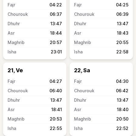
04:22
04:25
06:37
06:39
13:47
13:47
18:44
18:43
20:57
20:55
23:01
22:58
21, Ve
22, Sa
04:27
04:30
06:40
06:42
13:47
13:47
18:41
18:40
20:53
20:50
22:55
22:52