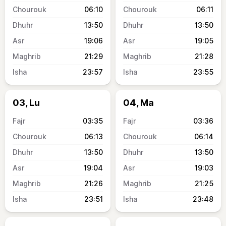
06:10
06:11
13:50
13:50
19:06
19:05
21:29
21:28
23:57
23:55
03, Lu
04, Ma
03:35
03:36
06:13
06:14
13:50
13:50
19:04
19:03
21:26
21:25
23:51
23:48