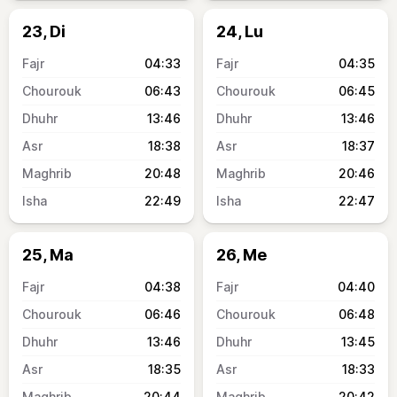
23, Di
24, Lu
04:33
04:35
06:43
06:45
13:46
13:46
18:38
18:37
20:48
20:46
22:49
22:47
25, Ma
26, Me
04:38
04:40
06:46
06:48
13:46
13:45
18:35
18:33
20:44
20:42