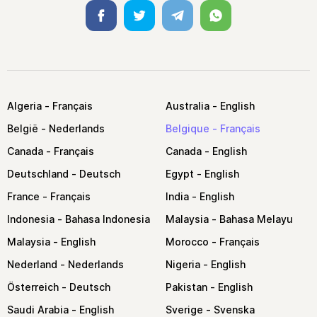
Facebook
Twitter
Telegram
Whatsapp
Algeria
Australia
België
Belgique
Canada
Canada
Deutschland
Egypt
France
India
Indonesia
Malaysia
Malaysia
Morocco
Nederland
Nigeria
Österreich
Pakistan
Saudi Arabia
Sverige