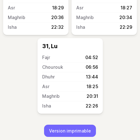
18:29
18:27
20:36
20:34
22:32
22:29
31, Lu
04:52
06:56
13:44
18:25
20:31
22:26
Version imprimable