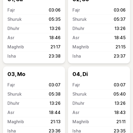
03:06
03:06
05:35
05:37
13:26
13:26
18:46
18:45
21:17
21:15
23:38
23:37
03, Mo
04, Di
03:07
03:07
05:38
05:40
13:26
13:26
18:44
18:43
21:13
21:11
23:36
23:35