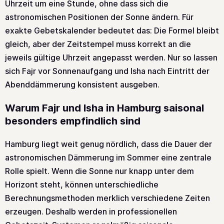
Uhrzeit um eine Stunde, ohne dass sich die
astronomischen Positionen der Sonne ändern. Für
exakte Gebetskalender bedeutet das: Die Formel bleibt
gleich, aber der Zeitstempel muss korrekt an die
jeweils gültige Uhrzeit angepasst werden. Nur so lassen
sich Fajr vor Sonnenaufgang und Isha nach Eintritt der
Abenddämmerung konsistent ausgeben.
Warum Fajr und Isha in Hamburg saisonal
besonders empfindlich sind
Hamburg liegt weit genug nördlich, dass die Dauer der
astronomischen Dämmerung im Sommer eine zentrale
Rolle spielt. Wenn die Sonne nur knapp unter dem
Horizont steht, können unterschiedliche
Berechnungsmethoden merklich verschiedene Zeiten
erzeugen. Deshalb werden in professionellen