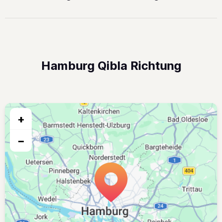
Hamburg Qibla Richtung
+
−