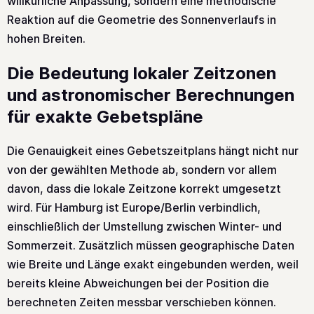
willkürliche Anpassung, sondern eine methodische
Reaktion auf die Geometrie des Sonnenverlaufs in
hohen Breiten.
Die Bedeutung lokaler Zeitzonen
und astronomischer Berechnungen
für exakte Gebetspläne
Die Genauigkeit eines Gebetszeitplans hängt nicht nur
von der gewählten Methode ab, sondern vor allem
davon, dass die lokale Zeitzone korrekt umgesetzt
wird. Für Hamburg ist Europe/Berlin verbindlich,
einschließlich der Umstellung zwischen Winter- und
Sommerzeit. Zusätzlich müssen geographische Daten
wie Breite und Länge exakt eingebunden werden, weil
bereits kleine Abweichungen bei der Position die
berechneten Zeiten messbar verschieben können.