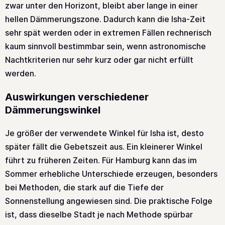
zwar unter den Horizont, bleibt aber lange in einer
hellen Dämmerungszone. Dadurch kann die Isha-Zeit
sehr spät werden oder in extremen Fällen rechnerisch
kaum sinnvoll bestimmbar sein, wenn astronomische
Nachtkriterien nur sehr kurz oder gar nicht erfüllt
werden.
Auswirkungen verschiedener
Dämmerungswinkel
Je größer der verwendete Winkel für Isha ist, desto
später fällt die Gebetszeit aus. Ein kleinerer Winkel
führt zu früheren Zeiten. Für Hamburg kann das im
Sommer erhebliche Unterschiede erzeugen, besonders
bei Methoden, die stark auf die Tiefe der
Sonnenstellung angewiesen sind. Die praktische Folge
ist, dass dieselbe Stadt je nach Methode spürbar