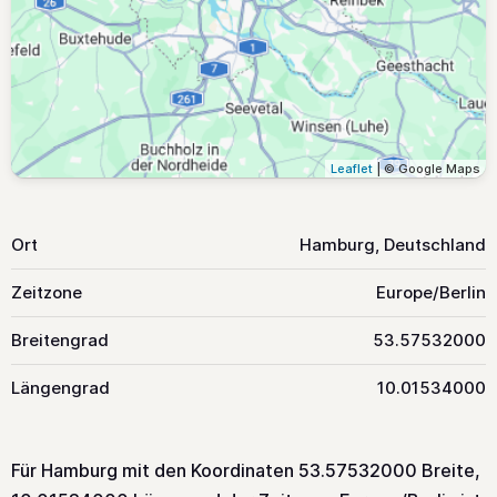
Leaflet
| © Google Maps
Ort
Hamburg, Deutschland
Zeitzone
Europe/Berlin
Breitengrad
53.57532000
Längengrad
10.01534000
Für Hamburg mit den Koordinaten 53.57532000 Breite,