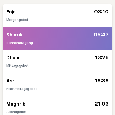
03:10
Fajr
Morgengebet
05:47
Shuruk
Sonnenaufgang
13:26
Dhuhr
Mittagsgebet
18:38
Asr
Nachmittagsgebet
21:03
Maghrib
Abendgebet