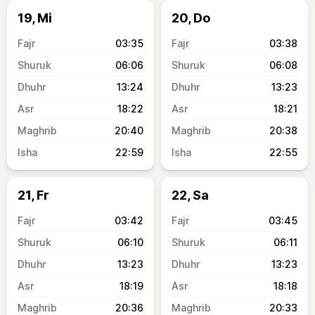
19, Mi
20, Do
03:35
03:38
06:06
06:08
13:24
13:23
18:22
18:21
20:40
20:38
22:59
22:55
21, Fr
22, Sa
03:42
03:45
06:10
06:11
13:23
13:23
18:19
18:18
20:36
20:33