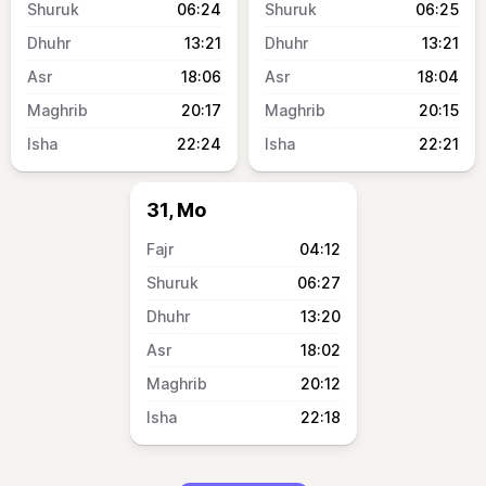
06:24
06:25
13:21
13:21
18:06
18:04
20:17
20:15
22:24
22:21
31, Mo
04:12
06:27
13:20
18:02
20:12
22:18