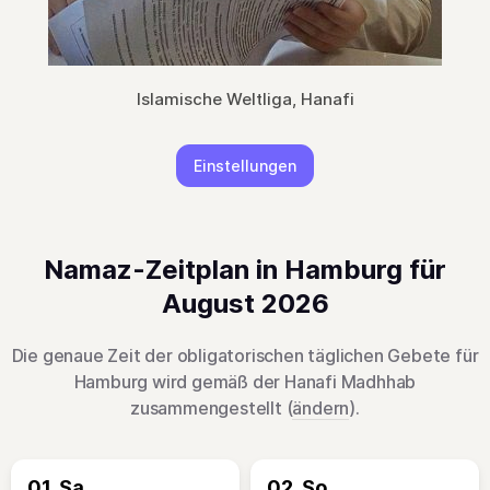
Islamische Weltliga, Hanafi
Einstellungen
Namaz-Zeitplan in Hamburg für
August 2026
Die genaue Zeit der obligatorischen täglichen Gebete für
Hamburg wird gemäß der Hanafi Madhhab
zusammengestellt (
ändern
).
01, Sa
02, So