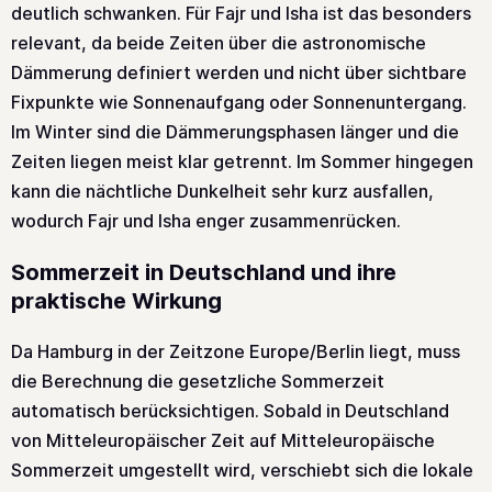
deutlich schwanken. Für Fajr und Isha ist das besonders
relevant, da beide Zeiten über die astronomische
Dämmerung definiert werden und nicht über sichtbare
Fixpunkte wie Sonnenaufgang oder Sonnenuntergang.
Im Winter sind die Dämmerungsphasen länger und die
Zeiten liegen meist klar getrennt. Im Sommer hingegen
kann die nächtliche Dunkelheit sehr kurz ausfallen,
wodurch Fajr und Isha enger zusammenrücken.
Sommerzeit in Deutschland und ihre
praktische Wirkung
Da Hamburg in der Zeitzone Europe/Berlin liegt, muss
die Berechnung die gesetzliche Sommerzeit
automatisch berücksichtigen. Sobald in Deutschland
von Mitteleuropäischer Zeit auf Mitteleuropäische
Sommerzeit umgestellt wird, verschiebt sich die lokale