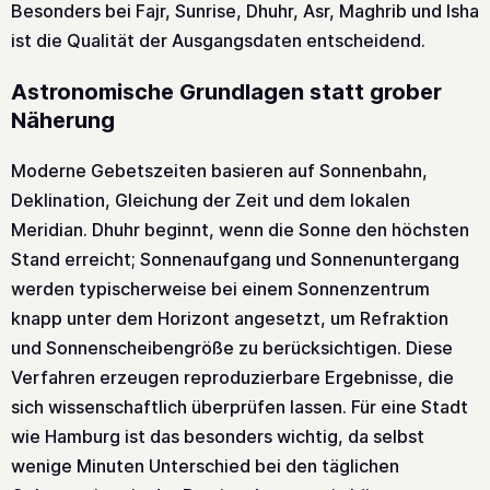
Besonders bei Fajr, Sunrise, Dhuhr, Asr, Maghrib und Isha
ist die Qualität der Ausgangsdaten entscheidend.
Astronomische Grundlagen statt grober
Näherung
Moderne Gebetszeiten basieren auf Sonnenbahn,
Deklination, Gleichung der Zeit und dem lokalen
Meridian. Dhuhr beginnt, wenn die Sonne den höchsten
Stand erreicht; Sonnenaufgang und Sonnenuntergang
werden typischerweise bei einem Sonnenzentrum
knapp unter dem Horizont angesetzt, um Refraktion
und Sonnenscheibengröße zu berücksichtigen. Diese
Verfahren erzeugen reproduzierbare Ergebnisse, die
sich wissenschaftlich überprüfen lassen. Für eine Stadt
wie Hamburg ist das besonders wichtig, da selbst
wenige Minuten Unterschied bei den täglichen