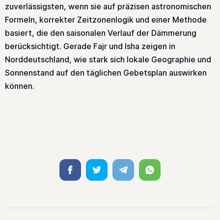
zuverlässigsten, wenn sie auf präzisen astronomischen
Formeln, korrekter Zeitzonenlogik und einer Methode
basiert, die den saisonalen Verlauf der Dämmerung
berücksichtigt. Gerade Fajr und Isha zeigen in
Norddeutschland, wie stark sich lokale Geographie und
Sonnenstand auf den täglichen Gebetsplan auswirken
können.
Facebook
Twitter
Telegram
Whatsapp