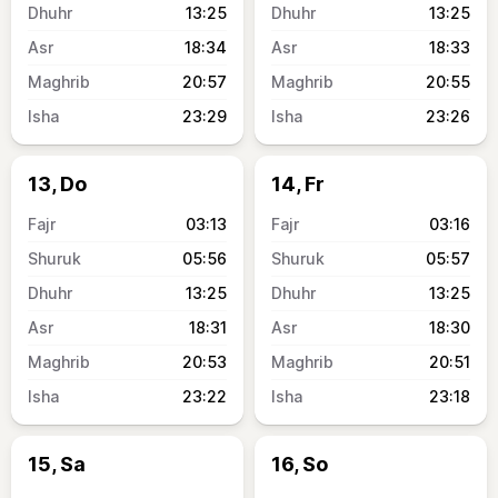
13:25
13:25
18:34
18:33
20:57
20:55
23:29
23:26
13, Do
14, Fr
03:13
03:16
05:56
05:57
13:25
13:25
18:31
18:30
20:53
20:51
23:22
23:18
15, Sa
16, So