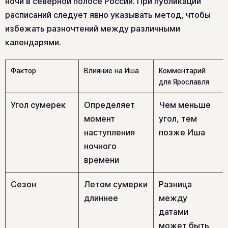
ночи в северной полосе России. При публикации
расписаний следует явно указывать метод, чтобы
избежать разночтений между различными
календарями.
Фактор
Влияние на Иша
Комментарий
для Ярославля
Угол сумерек
Определяет
Чем меньше
момент
угол, тем
наступления
позже Иша
ночного
времени
Сезон
Летом сумерки
Разница
длиннее
между
датами
может быть