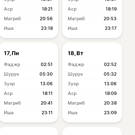
18:21
18:19
20:56
20:53
23:18
23:17
17, Пн
18, Вт
02:51
02:52
05:30
05:32
13:06
13:06
18:11
18:09
20:41
20:38
23:11
23:09