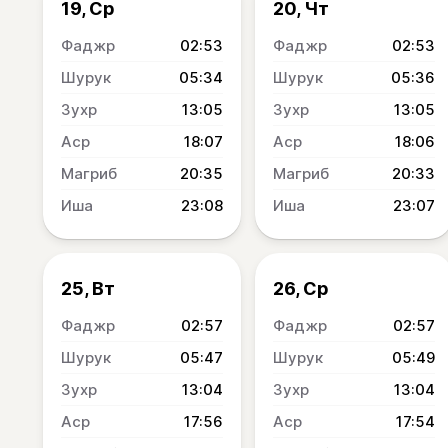
19, Ср
20, Чт
02:53
02:53
05:34
05:36
13:05
13:05
18:07
18:06
20:35
20:33
23:08
23:07
25, Вт
26, Ср
02:57
02:57
05:47
05:49
13:04
13:04
17:56
17:54