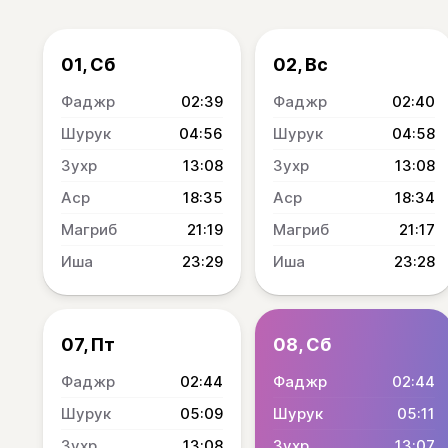
01, Сб
02, Вс
02:39
02:40
04:56
04:58
13:08
13:08
18:35
18:34
21:19
21:17
23:29
23:28
07, Пт
08, Сб
02:44
02:44
05:09
05:11
13:08
13:07