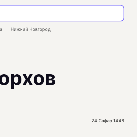
а
Нижний Новгород
Порхов
24 Сафар 1448