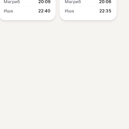
20:09
20:06
22:40
22:35