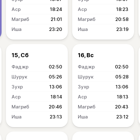
18:24
18:23
21:01
20:58
23:20
23:19
15, Сб
16, Вс
02:50
02:50
05:26
05:28
13:06
13:06
18:14
18:13
20:46
20:43
23:13
23:12