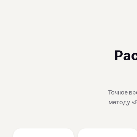
Ра
Точное вр
методу «