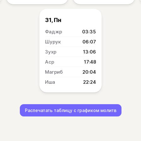
31, Пн
03:35
06:07
13:06
17:48
20:04
22:24
Распечатать таблицу с графиком молитв