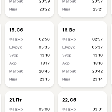
20:59
20:57
23:22
23:21
15, Сб
16, Вс
02:56
02:57
05:35
05:37
13:10
13:10
18:17
18:16
20:45
20:42
23:15
23:14
21, Пт
22, Сб
03:00
03:01