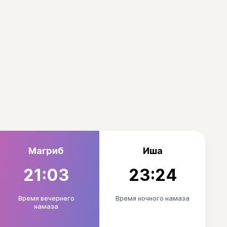
Магриб
Иша
21:03
23:24
Время вечернего
Время ночного намаза
намаза