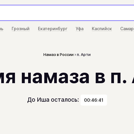
нь
Грозный
Екатеринбург
Уфа
Каспийск
Самар
Намаз в России
п. Арти
я намаза в п.
До Иша осталось:
00:46:41