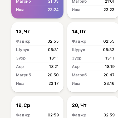
21:03
21:01
23:24
23:23
13, Чт
14, Пт
02:55
02:55
05:31
05:33
13:11
13:11
18:21
18:19
20:50
20:47
23:17
23:16
19, Ср
20, Чт
02:59
02:59