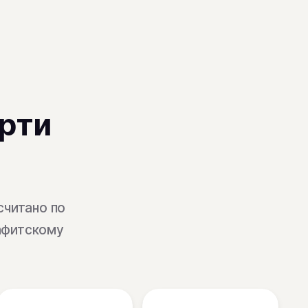
рти
считано по
афитскому