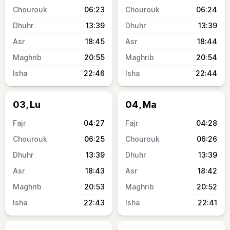
06:23
06:24
13:39
13:39
18:45
18:44
20:55
20:54
22:46
22:44
03, Lu
04, Ma
04:27
04:28
06:25
06:26
13:39
13:39
18:43
18:42
20:53
20:52
22:43
22:41