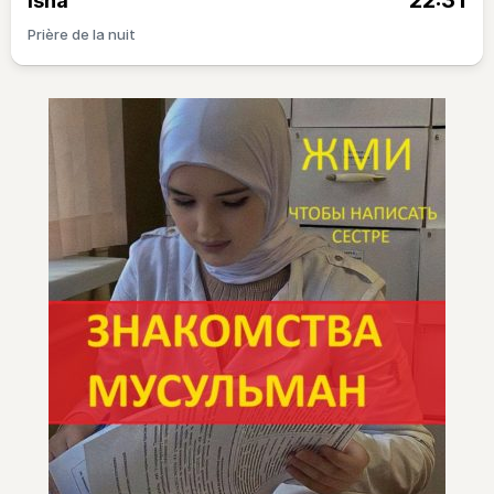
22:31
Isha
Prière de la nuit